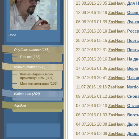
23.08.2016 23:05
ZasHaan
.
Для Н
12.08.2016 18:18
ZasHaan
.
Осенн
06.08.2016 01:39
ZasHaan
.
Лунка
26.07.2016 20:19
ZasHaan
.
Росс
Влад.
25.07.2016 05:15
ZasHaan
.
Поэт
22.07.2016 22:31
ZasHaan
.
Поэт
Опубликованное (163)
Поэзия (163)
19.07.2016 20:16
ZasHaan
.
На дн
Комментарии (500)
17.07.2016 01:36
ZasHaan
.
Верю
Комментарии к моим
15.07.2016 20:41
ZasHaan
.
Ч-ски
произведениям (397)
Мои комментарии (103)
11.07.2016 19:18
ZasHaan
.
Nordo
Избранное (204)
09.07.2016 01:12
ZasHaan
.
Снов
07.07.2016 02:10
ZasHaan
.
О гла
Альбом
06.07.2016 01:33
ZasHaan
.
Впот
04.07.2016 20:08
ZasHaan
.
Дыра
04.07.2016 03:08
ZasHaan
.
Двор