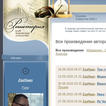
Сегодня
6 августа 2026 г.
В природе противоположные причины ча
лошадь равно падает на ноги от застоя
Все произведения автор
Все произведения
Избранное - 
Хоккура
Обо мне
16.09.2016 04:57
ZasHaan
.
Три с
13.09.2016 21:31
ZasHaan
.
Мадон
ZasHaan
30.08.2016 03:15
ZasHaan
.
Вишнё
Поэзия
Гуру
28.08.2016 18:09
ZasHaan
.
Нико
27.08.2016 02:54
ZasHaan
.
Из Че