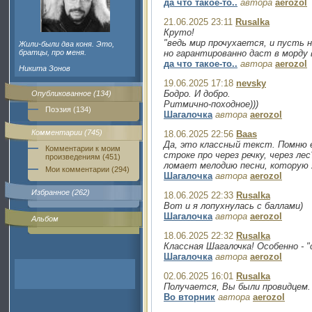
да что такое-то..
автора
aerozol
21.06.2025 23:11
Rusalka
Круто!
"ведь мир прочухается, и пусть н
Жили-были два коня. Это,
братцы, про меня.
но гарантированно даст в морду 
да что такое-то..
автора
aerozol
Никита Зонов
19.06.2025 17:18
nevsky
Бодро. И добро.
Опубликованное (134)
Ритмично-походное)))
Поэзия (134)
Шагалочка
автора
aerozol
Комментарии (745)
18.06.2025 22:56
Baas
Да, это классный текст. Помню 
Комментарии к моим
строке про через речку, через л
произведениям (451)
ломает мелодию песни, которую 
Мои комментарии (294)
Шагалочка
автора
aerozol
Избранное (262)
18.06.2025 22:33
Rusalka
Вот и я лопухнулась с баллами)
Шагалочка
автора
aerozol
Альбом
18.06.2025 22:32
Rusalka
Классная Шагалочка! Особенно - "с
Шагалочка
автора
aerozol
02.06.2025 16:01
Rusalka
Получается, Вы были провидцем.
Во вторник
автора
aerozol