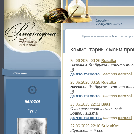
Сегодня
7 августа 2026 г.
Противоположность любви — не отвращ
Комментарии к моим пр
25.06.2025 03:26
Rusalka
Название бы другое - что-то типа
)))
Обо мне
да что такое-то..
автора
aerozol
25.06.2025 03:25
Rusalka
Название бы другое - что-то типа
)))
да что такое-то..
автора
aerozol
aerozol
23.06.2025 22:31
Baas
Очсовременное и очень моё.
Гуру
Браво, Никита!
да что такое-то..
автора
aerozol
22.06.2025 22:16
SukinKot
Жутковатый сон.