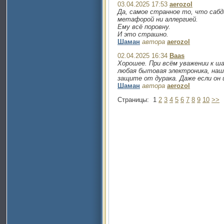
03.04.2025 17:53
aerozol
Да, самое странное то, что саб
метафорой ни аллергией.
Ему всё поровну.
И это страшно.
Шаман
автора
aerozol
02.04.2025 16:34
Baas
Хорошее. При всём уважении к ша
любая бытовая электроника, наш
защите от дурака. Даже если он
Шаман
автора
aerozol
Страницы:
1
2
3
4
5
6
7
8
9
10
>>