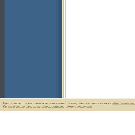
При полном или частичном использовании материалов гиперссылка на
«Reshetoria.ru»
По всем возникающим вопросам пишите
администратору
.