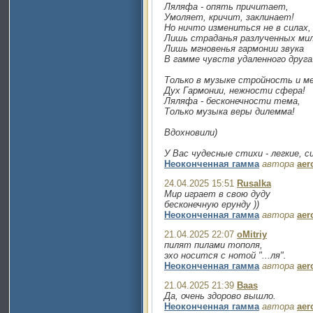
Ляляфа - опять причитает,
Умоляет, кричит, заклинает!
Но ничто измениться не в силах,
Лишь страданья разлученных ми
Лишь мгновенья гармонии звука
В гамме чувств удаленного друга.
Только в музыке стройность и ме
Дух Гармонии, нежности сфера!
Ляляфа - бесконечности тема,
Только музыка веры дилемма!
Вдохновили)
У Вас чудесные стихи - легкие, 
Неоконченная гамма
автора
aer
24.04.2025 15:51
Rusalka
Мир играет в свою дуду
бесконечную ерунду ))
Неоконченная гамма
автора
aer
21.04.2025 22:07
oMitriy
пилят пилами тополя,
эхо носится с нотой "...ля".
Неоконченная гамма
автора
aer
21.04.2025 21:39
Baas
Да, очень здорово вышло.
Неоконченная гамма
автора
aer