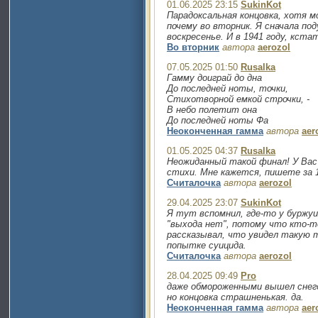
01.06.2025 23:15
SukinKot
Парадоксальная концовка, хотя 
почему во вторник. Я сначала под
воскресенье. И в 1941 году, кста
Во вторник
автора
aerozol
07.05.2025 01:50
Rusalka
Гамму доиграй до дна
До последней ноты, точки,
Стихотворной емкой строчки, -
В небо полетит она
До последней ноты Фа
Неоконченная гамма
автора
aer
01.05.2025 04:37
Rusalka
Неожиданный такой финал! У Вас
стихи. Мне кажется, пишете за 1
Считалочка
автора
aerozol
29.04.2025 23:07
SukinKot
Я тут вспомнил, где-то у буржу
"выхода нет", потому что кто-т
рассказывал, что увидел такую т
попытке суицида.
Считалочка
автора
aerozol
28.04.2025 09:49
Pro
даже обмороженными вышел снег
но концовка страшненькая. да.
Неоконченная гамма
автора
aer