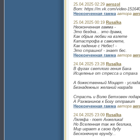
25.04.2025 02:29
aerozol
Вот: https://m.vk.com/video-1516
Неоконченная гамма
автора
aer
25.04.2025 00:19
Rusalka
Неоконченная гамма -
Это бездна... это драма,
Как обрыв любви на взлете
Катастрофа в самолете,
Как падение с Небес! -
Это страшно! - знает бес.
Неоконченная гамма
автора
aer
24.04.2025 23:28
Rusalka
В фугах светлого гения Баха
Исцеленье от стресса и страха
А божественный Моцарт - услада
Безнадежных желаний награда
Страсть и Волю Бетховен подар
А Рахманинов к Богу отправит
Неоконченная гамма
автора
aer
24.04.2025 23:09
Rusalka
Ляляфа - поет Анжелика!
Но Вселенная так же безлика,
Мир играет в свою дуду
Бесконечную ерунду...