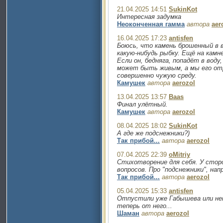
21.04.2025 14:51
SukinKot
Интересная задумка
Неоконченная гамма
автора
aer
16.04.2025 17:23
antisfen
Боюсь, что камень брошенный в в
какую-нибудь рыбку. Ещё на камн
Если он, бедняга, попадёт в воду
может быть живым, а мы его от
совершенно чужую среду.
Камушек
автора
aerozol
13.04.2025 13:57
Baas
Финал улётный.
Камушек
автора
aerozol
08.04.2025 18:02
SukinKot
А где же подснежники?)
Так прибой...
автора
aerozol
07.04.2025 22:39
oMitriy
Стихотворение для себя. У стор
вопросов. Про "подснежники", нап
Так прибой...
автора
aerozol
05.04.2025 15:33
antisfen
Отпустили уже Габышева или н
теперь от него...
Шаман
автора
aerozol