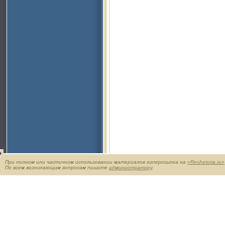
При полном или частичном использовании материалов гиперссылка на
«Reshetoria.ru»
По всем возникающим вопросам пишите
администратору
.