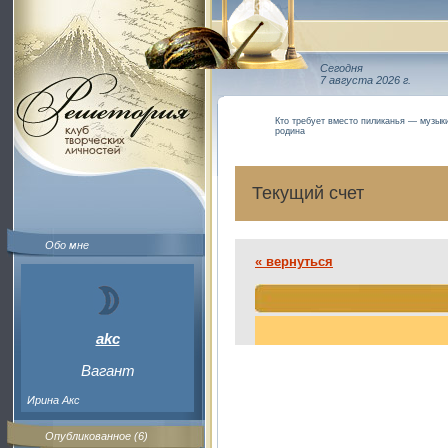
Сегодня
7 августа 2026 г.
Кто требует вместо пиликанья — музык
родина
Текущий счет
Обо мне
« вернуться
akc
Вагант
Ирина Акс
Опубликованное (6)