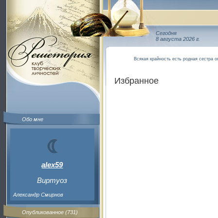
Сегодня
8 августа 2026 г.
Всякая крайность есть родная сестра о
Избранное
Обо мне
alex59
Виртуоз
Александр Смирнов
Опубликованное (731)