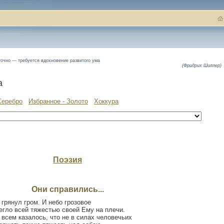
точно — требуется вдохновение развитого ума
(Фридрих Шиллер)
а
Серебро
Избранное - Золото
Хоккура
Поэзия
Они справились...
 грянул гром. И небо грозовое
егло всей тяжестью своей Ему на плечи.
 всем казалось, что не в силах человечьих