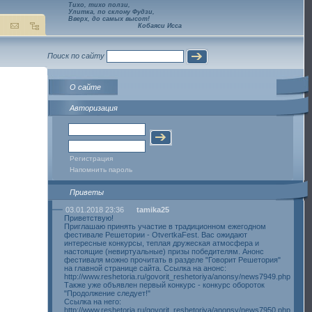
Тихо, тихо ползи,
Улитка, по склону Фудзи,
Вверх, до самых высот!
Кобаяси Исса
Поиск по сайту
О сайте
Авторизация
Регистрация
Напомнить пароль
Приветы
03.01.2018 23:36
tamika25
Приветствую!
Приглашаю принять участие в традиционном ежегодном
фестивале Решетории - OtvertkaFest. Вас ожидают
интересные конкурсы, теплая дружеская атмосфера и
настоящие (невиртуальные) призы победителям. Анонс
фестиваля можно прочитать в разделе "Говорит Решетория"
на главной странице сайта. Ссылка на анонс:
http://www.reshetoria.ru/govorit_reshetoriya/anonsy/news7949.php
Также уже объявлен первый конкурс - конкурс обороток
"Продолжение следует!"
Ссылка на него:
http://www.reshetoria.ru/govorit_reshetoriya/anonsy/news7950.php