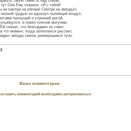
ержать такую тяжесть над собою.
 тут Она Ему сказала: «Я с тобой!
ы не смотри на облака! Смотри на звёзды!»
 полной грудью он вдохнул пьянящий воздух,
ветами пахнущий и утренней росой,
 улыбнулся, и повёл плечом могучим,
 Ей сказал, что благодарен за совет,
 в тот момент, когда затеплился рассвет,
видел звёзды сквозь разверзшиеся тучи.
31
Ваши комментарии
оставить комментарий необходимо авторизоваться