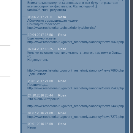
Внимательно следите за анонсами: в них будут отражаться
все мероприятия фестиваля. Желаю удачи! :)
tamika25, член редсовета.
03.06.2017 21:11
Rosa
Абсолютно сумасшедшая неделя.
Приходите голосовать
http://www.reshetoria.ru/obsuzhdeniya/shortlist/
10.04.2017 13:56
Rosa
Еще можно успеть
http://www.reshetoria.ru/govorit_reshetoriya/anonsy/news7660.php
07.04.2017 18:25
Rosa
Коль уж суждено нам тихо угаснуть, значит, так тому и быть...
(с)
Не допустить
http://www.reshetoria.ru/govorit_reshetoriya/anonsy/news7660.php
- для начала
20.01.2017 21:00
Rosa
Прошел год...
http://www.reshetoria.ru/govorit_reshetoriya/anonsy/news7543.php
24.10.2016 20:44
Rosa
Это очень интересно
http://www.reshetoria.ru/govorit_reshetoriya/anonsy/news7448.php
01.07.2016 21:08
Rosa
http://www.reshetoria.ru/govorit_reshetoriya/anonsy/news7271.php
09.01.2016 15:59
Rosa
Итоги