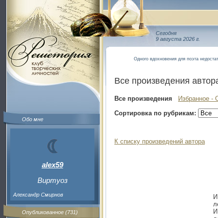
Сегодня
9 августа 2026 г.
Одного вдохновения для поэта недоста
Все произведения автор
Все произведения
Избранное - 
Сортировка по рубрикам:
Обо мне
К списку произведений автора
alex59
Виртуоз
Александр Смирнов
И
л
И
Опубликованное (731)