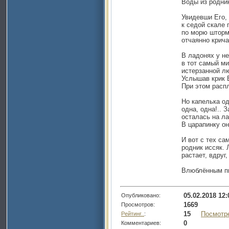
Воды из родни
Увидевши Его,
к седой скале 
по морю шторм
отчаянно крича
В ладонях у нег
в тот самый м
истерзанной л
Услышав крик 
При этом расп
Но капелька од
одна, одна!.. 
осталась на ла
В царапинку о
И вот с тех са
родник иссяк. 
растает, вдруг
Влюблённым пит
05.02.2018 12:
Опубликовано:
1669
Просмотров:
15
Посмотр
Рейтинг..
:
0
Комментариев: