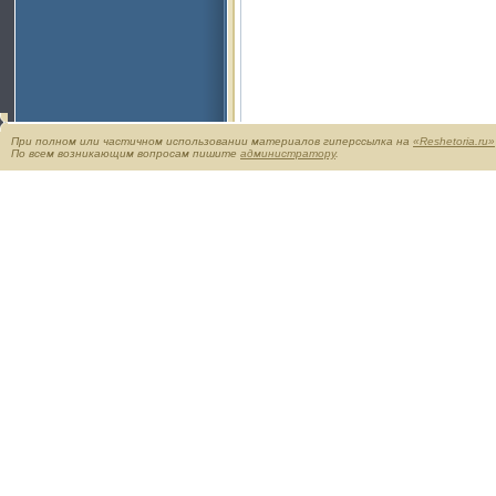
При полном или частичном использовании материалов гиперссылка на
«Reshetoria.ru»
По всем возникающим вопросам пишите
администратору
.