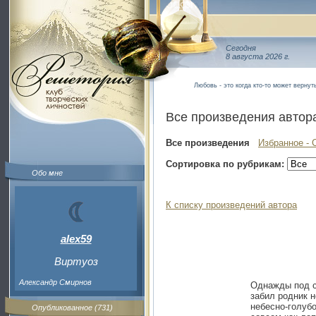
Сегодня
8 августа 2026 г.
Любовь - это когда кто-то может вернут
Все произведения автор
Все произведения
Избранное - 
Сортировка по рубрикам:
Обо мне
К списку произведений автора
alex59
Виртуоз
Александр Смирнов
Однажды под с
забил родник н
небесно-голубо
Опубликованное (731)