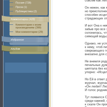
совсем как ле
Поэзия (728)
Проза (1)
Он нежен, как 
но преисполне
Публицистика (2)
способен исце
страдающих от
Комментарии (428)
Комментарии к моим
И вот Она к не
произведениям (399)
забыв про все 
Мои комментарии (29)
склонилась, чт
сияющей воды,
Избранное
Однако, не усп
к нему, чтоб п
Альбом
сверкающего т
внезапно для 
Не внемля род
печальных дум
шептала без ко
упорно: «Исцел
Но Ей в ответ 
журчал, журчал
«Он любит! Лю
И голос родни
Тут появился О
среди камней, 
к скале Он про