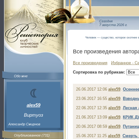
Сегодня
7 августа 2026 г.
Человек — существо, которое охотнее в
Все произведения автор
Все произведения
Избранное - С
Сортировка по рубрикам:
Обо мне
26.06.2017 12:06
alex59
.
Осеннее
23.06.2017 16:55
alex59
.
Взводны
alex59
22.06.2017 12:35
alex59
.
Лесная 
Виртуоз
21.06.2017 13:09
alex59
.
КРИК ДУ
Александр Смирнов
20.06.2017 08:59
alex59
.
Путани
Опубликованное (731)
15.06.2017 11:25
alex59
.
Смерть 