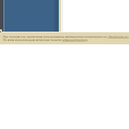
При полном или частичном использовании материалов гиперссылка на
«Reshetoria.ru»
По всем возникающим вопросам пишите
администратору
.