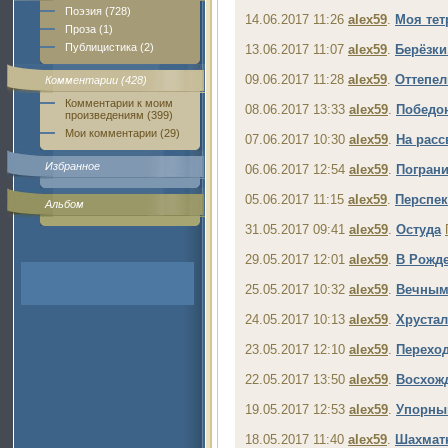
Поэзия (728)
14.06.2017 11:26
alex59
.
Моя тет
Проза (1)
Публицистика (2)
13.06.2017 11:07
alex59
.
Берёзки
09.06.2017 11:28
alex59
.
Оттепель
Комментарии (428)
Комментарии к моим
08.06.2017 13:33
alex59
.
Победон
произведениям (399)
Мои комментарии (29)
07.06.2017 10:30
alex59
.
На рассв
Избранное
06.06.2017 12:54
alex59
.
Пограни
05.06.2017 11:15
alex59
.
Перспек
Альбом
31.05.2017 09:41
alex59
.
Остуда
29.05.2017 12:01
alex59
.
В Рожде
25.05.2017 10:32
alex59
.
Вечным 
24.05.2017 10:13
alex59
.
Хруста
23.05.2017 12:10
alex59
.
Перехо
22.05.2017 13:50
alex59
.
Восхожд
19.05.2017 12:53
alex59
.
Упорны
18.05.2017 11:40
alex59
.
Шахматн