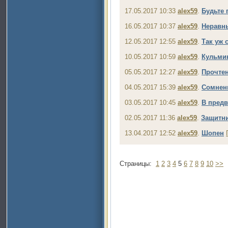
17.05.2017 10:33
alex59
.
Будьте 
16.05.2017 10:37
alex59
.
Неравн
12.05.2017 12:55
alex59
.
Так уж 
10.05.2017 10:59
alex59
.
Кульми
05.05.2017 12:27
alex59
.
Прочте
04.05.2017 15:39
alex59
.
Сомнен
03.05.2017 10:45
alex59
.
В предв
02.05.2017 11:36
alex59
.
Защитн
13.04.2017 12:52
alex59
.
Шопен
Страницы:
1
2
3
4
5
6
7
8
9
10
>>