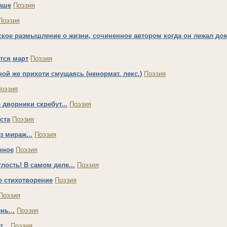
аше
Поэзия
Поэзия
кое размышление о жизни, сочиненное автором когда он лежал дом
тся март
Поэзия
ой же прихоти смущаясь (ненормат. лекс.)
Поэзия
оэзия
дворники скребут...
Поэзия
ста
Поэзия
з мираж...
Поэзия
нное
Поэзия
лость! В самом деле...
Поэзия
е стихотворение
Поэзия
Поэзия
нь...
Поэзия
...
Поэзия