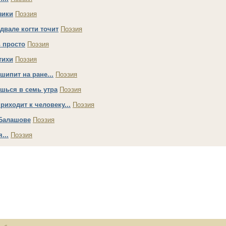
зики
Поэзия
двале когти точит
Поэзия
 просто
Поэзия
тихи
Поэзия
шипит на ране...
Поэзия
шься в семь утра
Поэзия
риходит к человеку...
Поэзия
 Балашове
Поэзия
...
Поэзия