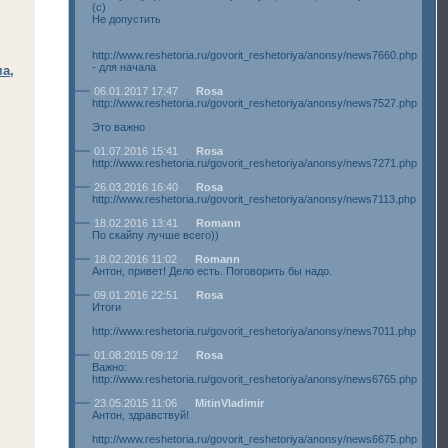
(с)
Не допустить
http://www.reshetoria.ru/govorit_reshetoriya/anonsy/news7660.php
- для начала
а,
06.01.2017 17:47
Rosa
http://www.reshetoria.ru/govorit_reshetoriya/anonsy/news7527.php
Это важно
01.07.2016 15:41
Rosa
http://www.reshetoria.ru/govorit_reshetoriya/anonsy/news7271.php
26.03.2016 16:40
Rosa
http://www.reshetoria.ru/govorit_reshetoriya/anonsy/news7113.php
18.02.2016 13:41
Romann
По скайпу лучше всего))
18.02.2016 11:02
Romann
Антон, привет! Дело есть. Поговорить бы надо.
09.01.2016 22:51
Rosa
Итоги
http://www.reshetoria.ru/govorit_reshetoriya/anonsy/news7011.php
01.08.2015 09:12
Rosa
Важно:
http://www.reshetoria.ru/govorit_reshetoriya/anonsy/news6765.php
23.05.2015 11:06
MitinVladimir
Антон, здравствуй!
http://www.reshetoria.ru/govorit_reshetoriya/anonsy/news6675.php