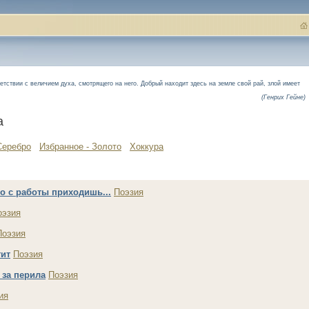
етствии с величием духа, смотрящего на него. Добрый находит здесь на земле свой рай, злой имеет
(Генрих Гейне)
а
Серебро
Избранное - Золото
Хоккура
о с работы приходишь...
Поэзия
оэзия
Поэзия
тит
Поэзия
 за перила
Поэзия
ия