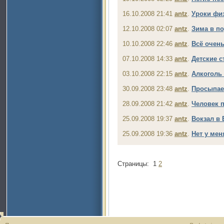
16.10.2008 21:41
antz
.
Уроки фи
12.10.2008 02:07
antz
.
Зима в по
10.10.2008 22:46
antz
.
Всё очень
07.10.2008 14:33
antz
.
Детские с
03.10.2008 22:15
antz
.
Алкоголь 
30.09.2008 23:48
antz
.
Просыпае
28.09.2008 21:42
antz
.
Человек п
25.09.2008 19:37
antz
.
Вокзал в
25.09.2008 19:36
antz
.
Нет у меня
Страницы:
1
2