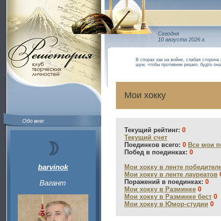
Сегодня
10 августа 2026 г.
В спорах как на войне, слабая сторона
шум, чтобы противник решил, будто она
Мои хокку
Обо мне
Текущий рейтинг:
0
Текущий счет
Поединков всего:
0
Все мои п
Побед в поединках:
0
barvinok
Мои хокку в ленте победител
Мои хокку в ленте лауреатов
Поражений в поединках:
0
Вагант
Мои хокку в Разминке
0
Мои хокку в Разминке бест
0
Мои хокку в Юмор-студии
0