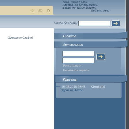
Тихо, тихо ползи,
Улитка, по склону Фудзи,
Вверх, до самых высот!
Кобаяси Исса
Поиск по сайту
О сайте
(Джонатан Свифт)
Авторизация
Регистрация
Напомнить пароль
Приветы
16.08.2010 03:45
Kinokefal
Здрасти, Автор