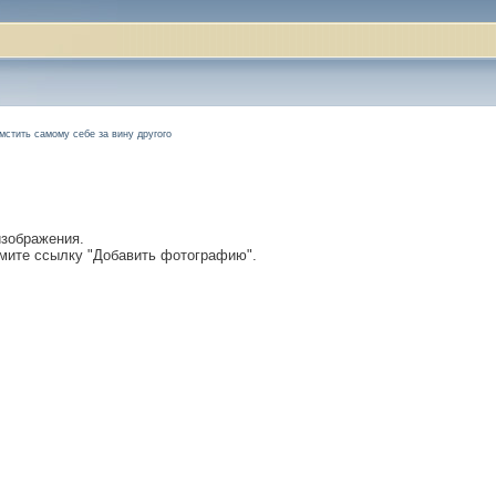
 мстить самому себе за вину другого
изображения.
мите ссылку "Добавить фотографию".