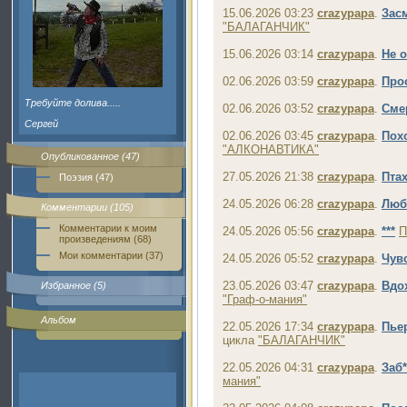
15.06.2026 03:23
crazypapa
.
Зас
"БАЛАГАНЧИК"
15.06.2026 03:14
crazypapa
.
Не о
02.06.2026 03:59
crazypapa
.
Прос
Требуйте долива.....
02.06.2026 03:52
crazypapa
.
Сме
Сергей
02.06.2026 03:45
crazypapa
.
Пох
"АЛКОНАВТИКА"
Опубликованное (47)
27.05.2026 21:38
crazypapa
.
Пта
Поэзия (47)
24.05.2026 06:28
crazypapa
.
Люб
Комментарии (105)
Комментарии к моим
24.05.2026 05:56
crazypapa
.
***
П
произведениям (68)
Мои комментарии (37)
24.05.2026 05:52
crazypapa
.
Чув
23.05.2026 03:47
crazypapa
.
Вдо
Избранное (5)
"Граф-о-мания"
Альбом
22.05.2026 17:34
crazypapa
.
Пье
цикла
"БАЛАГАНЧИК"
22.05.2026 04:31
crazypapa
.
Заб*
мания"