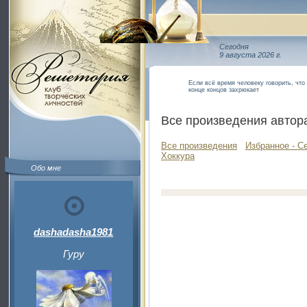
Сегодня
9 августа 2026 г.
Если всё время человеку говорить, что
конце концов захрюкает
Все произведения автор
Все произведения
Избранное - С
Хоккура
Обо мне
dashadasha1981
Гуру