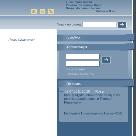
Тихо, тихо ползи,
Улитка, по склону Фудзи,
Вверх, до самых высот!
Кобаяси Исса
Поиск по сайту
О сайте
(Терри Пратчетт)
Авторизация
Регистрация
Напомнить пароль
Приветы
09.07.2011 13:28
Rosa
прошу отдать свой голос за одно из
произведений весны в Говорит
Решетория
Выбираем Произведение Весны–2011