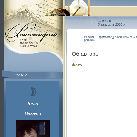
Сегодня
8 августа 2026 г.
Религия — громоотвод гибельного дейс
религию?
Об авторе
Фото
Обо мне
fosin
Вагант