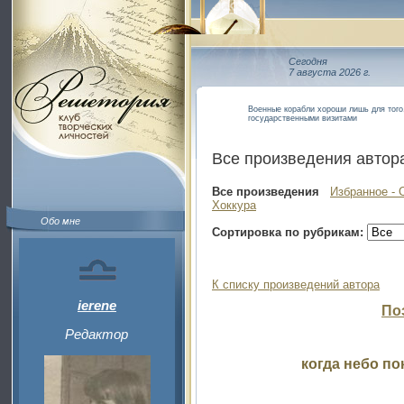
Сегодня
7 августа 2026 г.
Военные корабли хороши лишь для того,
государственными визитами
Все произведения автор
Все произведения
Избранное - 
Хоккура
Обо мне
Сортировка по рубрикам:
К списку произведений автора
ierene
По
Редактор
когда небо по