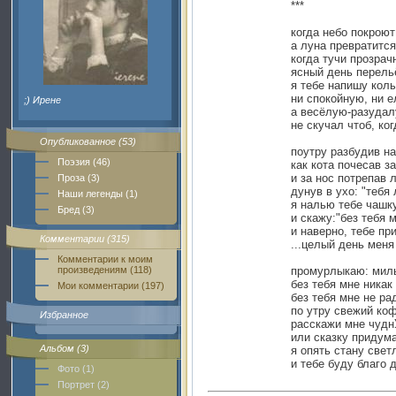
***
когда небо покроют
а луна превратится
когда тучи прозрач
ясный день перель
я тебе напишу кол
ни спокойную, ни 
;) Ирене
а весёлую-разудал
не скучал чтоб, ког
Опубликованное (53)
поутру разбудив н
Поэзия (46)
как кота почесав з
и за нос потрепав 
Проза (3)
дунув в ухо: "тебя
Наши легенды (1)
я налью тебе чашку
Бред (3)
и скажу:"без тебя 
и наверно, тебе пр
Комментарии (315)
...целый день меня
Комментарии к моим
произведениям (118)
промурлыкаю: милы
без тебя мне никак
Мои комментарии (197)
без тебя мне не р
по утру свежий коф
Избранное
расскажи мне чудн
или сказку придум
Альбом (3)
я опять стану свет
и тебе буду благо д
Фото (1)
Портрет (2)