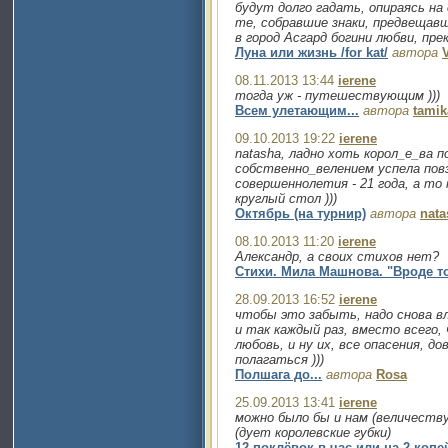
будут долго гадать, опираясь на
те, собравшие знаки, предвещав
в город Асгард богини любви, пре
Луна или жизнь /for kat/
автора
08.11.2013 13:44
ierene
тогда уж - путешествующим )))
Всем улетающим...
автора
tamik
09.10.2013 19:22
ierene
natasha, ладно хоть корол_е_ва п
собственно_велением успела пов
совершеннолетия - 21 года, а то
круглый стол )))
Октябрь (на турнир)
автора
nata
08.10.2013 11:20
ierene
Александр, а своих стихов нет?
Стихи. Мила Машнова. "Вроде то
28.09.2013 16:52
ierene
чтобы это забыть, надо снова 
и так каждый раз, вместо всего,
любовь, и ну их, все опасения, до
полагаться )))
Полшага до...
автора
Rosa
25.09.2013 13:41
ierene
можно было бы и нам (величеству
(дует королевские губки)
12 поклёвок в час или на 2 копе