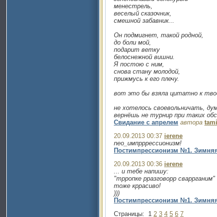
менестрель,
веселый сказочник,
смешной забавник...
Он подмигнет, такой родной,
до боли мой,
подарит ветку
белоснежной вишни.
Я постою с ним,
снова стану молодой,
прижмусь к его плечу.
вот это бы взяла цитатно к твое
не хотелось своевольничать, ду
вернёшь не турнир при таких о
Свидание с апрелем
автора
tam
20.09.2013 00:37
ierene
neo_импрррессионизм!
Постимпрессионизм №1. Зимняя
20.09.2013 00:36
ierene
... и тебе напишу:
"трропке рразговорр сваррганим"
тоже кррасиво!
)))
Постимпрессионизм №1. Зимняя
Страницы:
1
2
3
4
5
6
7