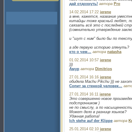
дай отдохнуть!
автора
Pro
14.02.2014 17:22
ierene
а мне, кажется, название уместно
китайцы тоже красный любят, по
связать всё это с последней ст
(сомнительно утверждение заклю
и "шут с ним" было бы по тексту 
а где первую историю глянуть?
кто о чем…
автора
natasha
01.02.2014 10:57
ierene
)))
Амур
автора
Dimitrios
27.01.2014 16:16
ierene
обидела Machu Pikchu ))) не захо
Сопит за стенкой человек...
авт
27.01.2014 16:11
ierene
Это совершенно новое произведен
подстрочником )
не по смыслу, а по насыщенности
Может дело в разнице языков?
Удачная работа!
Ich stehe auf der Klippe
автора
K
25.01.2014 02:10
ierene