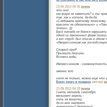
23.09.2013 04:35
ierene
это оно!
как вчера не заметила? и ты пром
так, как и хотела, да-да-да:
«Следовать краткому японскому
красоты не обязательно» и «Лако
поэзии». )))
Басё никогда не боялся нарушать
одной из лаконичных форм поэзии -
а его «пруд» был описан в одном
«Импрессионизм как господствую
Старый пруд!
Прыгнула лягушка.
Всплеск воды.
Импрессионизм - сиюминутность
именно это
хотя не только, можно ещё что у
Букет хокку в подарок
автора
t
23.09.2013 04:33
ierene
Сквозь непогоду сентября
мелькнет апрель -
хоть на минутку,
да ко мне заглянет,
зеленоглазый белокурый