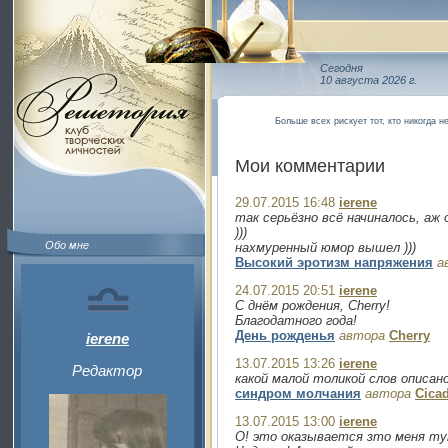
Сегодня
10 августа 2026 г.
Больше всех рискует тот, кто никогда н
Мои комментарии
29.07.2015 16:48
ierene
так серьёзно всё начиналось, аж 
)))
Обо мне
нахмуренный юмор вышел )))
Высокий эротизм напряжения
а
24.07.2015 20:51
ierene
С днём рождения, Cherry!
Благодатного года!
День рожденья
автора
Cherry
ierene
13.07.2015 13:26
ierene
Редактор
какой малой толикой слов описан
синдром молчания
автора
Cica
13.07.2015 13:00
ierene
О! это оказывается зто меня ту