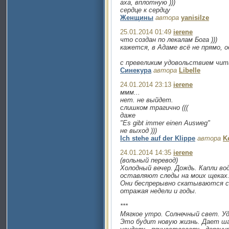
аха, вплотную )))
сердце к сердцу
Женщины
автора
yanisilze
25.01.2014 01:49
ierene
что создан по лекалам Бога )))
кажется, в Адаме всё не прямо, 
с превеликим удовольствием чи
Синекура
автора
Libelle
24.01.2014 23:13
ierene
ммм...
нет. не выйдет.
слишком трагично (((
даже
"Es gibt immer einen Ausweg"
не выход )))
Ich stehe auf der Klippe
автора
K
24.01.2014 14:35
ierene
(вольный перевод)
Холодный вечер. Дождь. Капли во
оставляют следы на моих щеках
Они беспрерывно скатываются с
отражая недели и годы.
***
Мягкое утро. Солнечный свет. У
Это будит новую жизнь. Дает ш