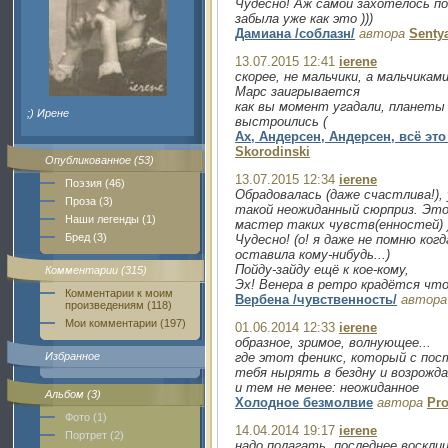
Чудесно! Аж самой захотелось пос
забыла уже как это )))
Дамиана /соблазн/
автора
Senty
13.07.2015 12:41
ierene
скорее, не мальчики, а мальчикам
Марс заигрывается
как вы момент угадали, планеты
;) Ирене
выстроились (
Ах, Андерсен, Андерсен, всё это
Skorodinski
Опубликованное (53)
13.07.2015 12:34
ierene
Поэзия (46)
Обрадовалась (даже счастлива!),
Проза (3)
такой неожиданный сюрприз. Это 
Наши легенды (1)
мастер таких чувств(енностей) )
Бред (3)
Чудесно! (о! я даже не помню ко
оставила кому-нибудь...)
Пойду-зайду ещё к кое-кому,
Комментарии (315)
Эх! Венера в ретро крадётся что
Комментарии к моим
Вербена /чувственность/
автора
произведениям (118)
Мои комментарии (197)
01.06.2014 12:33
ierene
образное, зримое, волнующее...
Избранное
где этот феникс, который с по
тебя нырять в бездну и возрожд
и тем не менее: неожиданное
Альбом (3)
Холодное безмолвие
автора
Pr
Фото (1)
14.04.2014 19:17
ierene
Портрет (2)
надо полагать, последнее восклиц