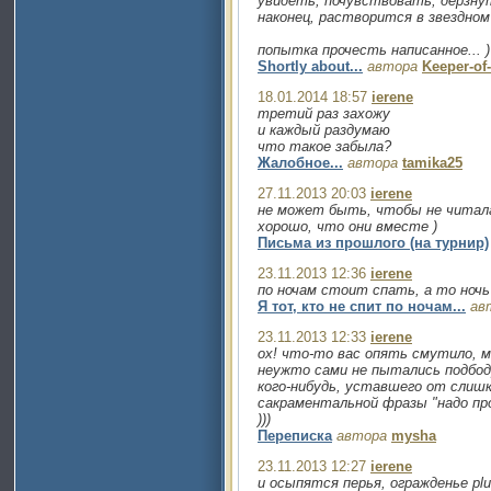
увидеть, почувствовать, дерзнут
наконец, растворится в звездном 
попытка прочесть написанное... )
Shortly about...
автора
Keeper-of
18.01.2014 18:57
ierene
третий раз захожу
и каждый раздумаю
что такое забыла?
Жалобное...
автора
tamika25
27.11.2013 20:03
ierene
не может быть, чтобы не читала,
хорошо, что они вместе )
Письма из прошлого (на турнир)
23.11.2013 12:36
ierene
по ночам стоит спать, а то ночь
Я тот, кто не спит по ночам...
ав
23.11.2013 12:33
ierene
ох! что-то вас опять смутило, м
неужто сами не пытались подбо
кого-нибудь, уставшего от слиш
сакраментальной фразы "надо п
)))
Переписка
автора
mysha
23.11.2013 12:27
ierene
и осыпятся перья, огражденье pl