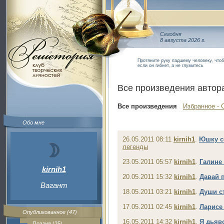
Сегодня
8 августа 2026 г.
Протяните руку падшему человеку, чтоб 
если он гибнет, а не глумитесь
Все произведения автор
Все произведения
Избранное - 
Обо мне
26.05.2011 08:11
kirnih1
.
Юшку с
легенды
23.05.2011 05:57
kirnih1
.
Галине
kirnih1
20.05.2011 15:32
kirnih1
.
Давай 
Вагант
18.05.2011 03:21
kirnih1
.
Души с
17.05.2011 02:45
kirnih1
.
Ларисе
Опубликованное (47)
16.05.2011 14:32
kirnih1
.
Я дьяв
Поэзия (25)