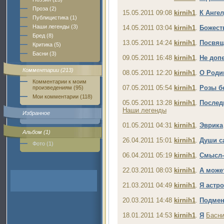
Проза (2)
15.05.2011 09:08
kirnih1
.
К Ангел
Публицистика (1)
Наши легенды (3)
14.05.2011 03:04
kirnih1
.
Божест
Бред (8)
13.05.2011 14:24
kirnih1
.
Посвящ
Критика (5)
Басни (3)
09.05.2011 16:48
kirnih1
.
Не доп
Комментарии (213)
08.05.2011 12:20
kirnih1
.
О Роди
Комментарии к моим
07.05.2011 05:54
kirnih1
.
Розы б
произведениям (95)
Мои комментарии (118)
05.05.2011 13:28
kirnih1
.
Послед
Наши легенды
Избранное
01.05.2011 04:31
kirnih1
.
Эврика
Альбом (1)
26.04.2011 15:01
kirnih1
.
Души с
Фото (1)
06.04.2011 05:19
kirnih1
.
Смысл-
22.03.2011 08:03
kirnih1
.
А може
21.03.2011 04:49
kirnih1
.
Я астр
20.03.2011 14:48
kirnih1
.
Подмен
18.01.2011 14:53
kirnih1
.
Я
Басн