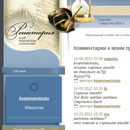
Сегодня
7 августа 2026 г.
Образованный человек тем и отлич
Комментарии к моим п
14.04.2012 22:00
natasha
kvamnaminutu,
искать сорочье гнездо
Обо мне
не довольно ли?)))
Ауууу!!!))
***
автора
kvamnaminutu
14.03.2012 10:15
lb
Сорочье гнездо!
Хо! Вот икебан икебана.
kvamnaminutu
Смутился Басё.
***
автора
kvamnaminutu
Магистр
13.03.2012 23:20
ole
______________________________
веточка икэбаны?
что такого в сорочьем гнезде
Опубликованное (48)