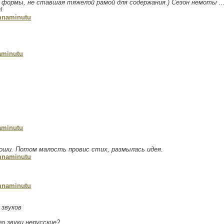
 формы, не ставшая тяжелой рамой для содержания.) Сезон немоты ..
!
mnaminutu
minutu
minutu
оши. Потом малость провис стих, размылась идея.
mnaminutu
mnaminutu
 звуков
о звуки нерусские?