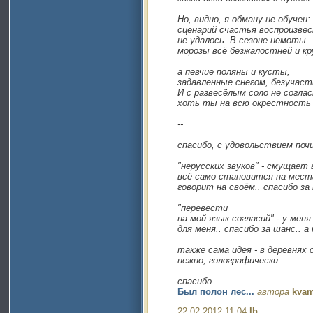
Но, видно, я обману не обучен:
сценарий счастья воспроизве
не удалось. В сезоне немоты
морозы всё безжалостней и кр
а певчие поляны и кусты,
задавленные снегом, безуча
И с развесёлым соло не соглас
хоть ты на всю окрестность 
--
спасибо, с удовольствием поч
"нерусских звуков" - смущает 
всё само становится на места
говорит на своём.. спасибо з
"перевести
на мой язык согласий" - у меня
для меня.. спасибо за шанс.. 
также сама идея - в деревнях 
нежно, голографически..
спасибо
Был полон лес...
автора
kva
22.02.2012 11:04
lb