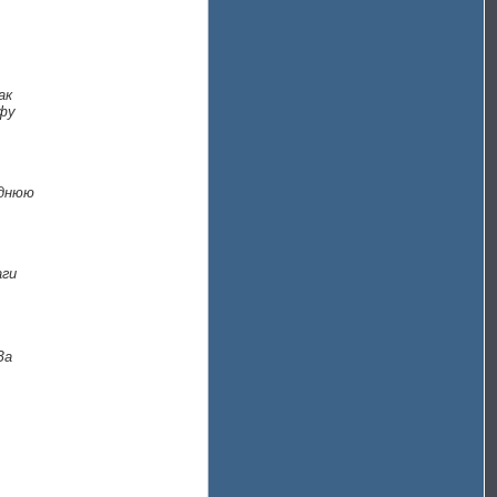
ак
офу
еднюю
аги
За