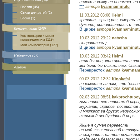
ничего в хокку не понимаю. н
***
автора
kvamnaminutu
Поэзия (45)
Стихи для детей (2)
11.03.2012 03:08
Helmi
Басни (1)
зрелища - эрзац рая, смерть- 
думать, остановившись и чита
Комментарии (246)
В цирке
автора
kvamnaminut
Комментарии к моим
10.03.2012 23:22
natasha
произведениям (119)
Понравилось.)
Мои комментарии (127)
В цирке
автора
kvamnaminut
Избранное (37)
10.03.2012 03:42
Helmi
если бы все, кто пришел в эт
мы были бы счастливы. Спаси
Альбом
Перекресток
автора
kvamnam
09.03.2012 12:32
Kinokefal
не кажется ли вам, что "незна
Перекресток
автора
kvamnam
02.03.2012 08:51
kakprochtupo
Был полон лес невидимой игры
журчаний, скрипов, посвистов
и множества других нерусских
июльской необузданной поры.
Иные я сумел перевести
на мой язык согласий и созвуч
и сохранить на тот печальный
когда леса безгласны и пусты.