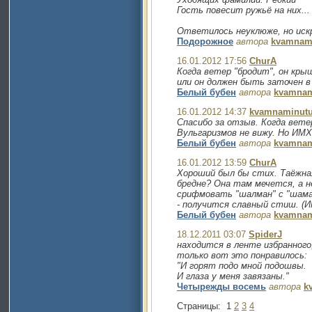
Гость повесит ружьё на них...
Ответилось неуклюже, но искр
Подорожное
автора
kvamnam
16.01.2012 17:56
ChurA
Когда ветер "бродит", он кры
или он должен быть заточен в 
Белый бубен
автора
kvamnam
16.01.2012 14:37
kvamnaminut
Спасибо за отзыв. Когда вете
Вульгаризмов не вижу. Но ИМ
Белый бубен
автора
kvamnam
16.01.2012 13:59
ChurA
Хороший был бы стих. Таёжная
бредне? Она там мечется, а н
срифмовать "шалман" с "шама
- получится славный стиш. (И
Белый бубен
автора
kvamnam
18.12.2011 03:07
SpiderJ
находится в ленте избранного
только вот это понравилось:
"И горят подо мной подошвы.
И глаза у меня завязаны."
Четырежды восемь
автора
k
Страницы:
1
2
3
4