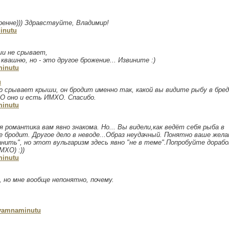
енне))) Здравствуйте, Владимир!
inutu
ши не срывает,
квашню, но - это другое брожение... Извините :)
inutu
u
р срывает крыши, он бродит именно так, какой вы видите рыбу в бред
ХО оно и есть ИМХО. Спасибо.
inutu
 романтика вам явно знакома. Но... Вы видели,как ведёт себя рыба в
е бродит. Другое дело в неводе...Образ неудачный. Понятно ваше жела
нить", но этот вульгаризм здесь явно "не в теме".Попробуйте дора
МХО) :))
inutu
, но мне вообще непонятно, почему.
vamnaminutu