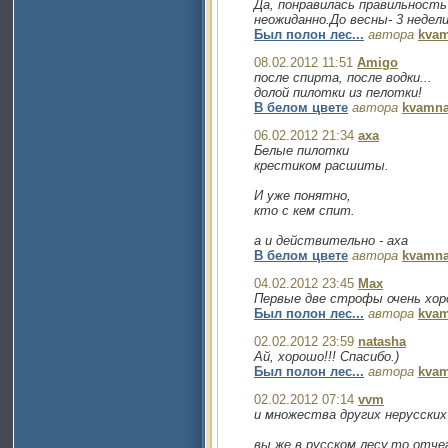
Да, понравилась правильность
неожиданно.До весны- 3 недели
Был полон лес...
автора
kva
08.02.2012 11:51
Amigo
после спирта, после водки...
долой пилотки из пелотки!
В белом цвете
автора
kvamna
06.02.2012 21:34
axa
Белые пилотки
крестиком расшиты.
И уже понятно,
кто с кем спит.
а и действительно - аха
В белом цвете
автора
kvamna
04.02.2012 23:45
Max
Первые две строфы очень хор
Был полон лес...
автора
kva
02.02.2012 23:59
natasha
Ай, хорошо!!! Спасибо.)
Был полон лес...
автора
kva
02.02.2012 07:14
vvm
и множества других нерусских
вы же в русском лесу,то отчег