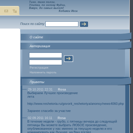
Тихо, тихо ползи,
Улитка, по склону Фудзи,
Вверх, до самых высот!
Кобаяси Исса
Поиск по сайту
О сайте
Авторизация
Регистрация
Напомнить пароль
Приветы
29.10.2011 22:31
Rosa
Выбираем Лучшее произведение
лета
http://www.reshetoria.ru/govorit_reshetoriya/anonsy/news4060.php
Заранее спасибо за участие
02.09.2011 16:11
Rosa
В течение недели - грубо, с пятницы вечера до следующей
пятницы Вы можете выбрать ЛЮБОЕ произведение,
опубликованное у нас именно за текущую неделю и его
номинировать как Лучшее, на Ваш взгляд.