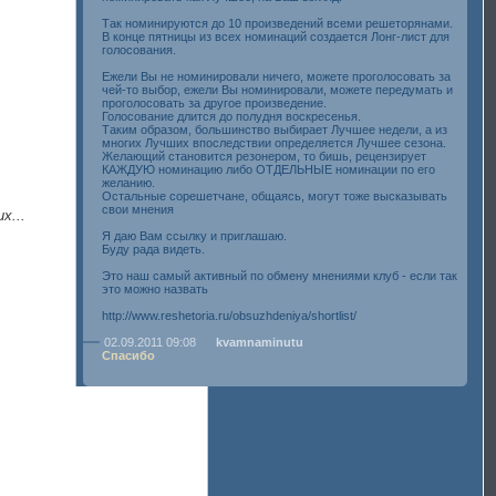
Так номинируются до 10 произведений всеми решеторянами.
В конце пятницы из всех номинаций создается Лонг-лист для
голосования.
Ежели Вы не номинировали ничего, можете проголосовать за
чей-то выбор, ежели Вы номинировали, можете передумать и
проголосовать за другое произведение.
Голосование длится до полудня воскресенья.
Таким образом, большинство выбирает Лучшее недели, а из
многих Лучших впоследствии определяется Лучшее сезона.
Желающий становится резонером, то бишь, рецензирует
КАЖДУЮ номинацию либо ОТДЕЛЬНЫЕ номинации по его
желанию.
Остальные сорешетчане, общаясь, могут тоже высказывать
свои мнения
х...
Я даю Вам ссылку и приглашаю.
Буду рада видеть.
Это наш самый активный по обмену мнениями клуб - если так
это можно назвать
http://www.reshetoria.ru/obsuzhdeniya/shortlist/
02.09.2011 09:08
kvamnaminutu
Спасибо