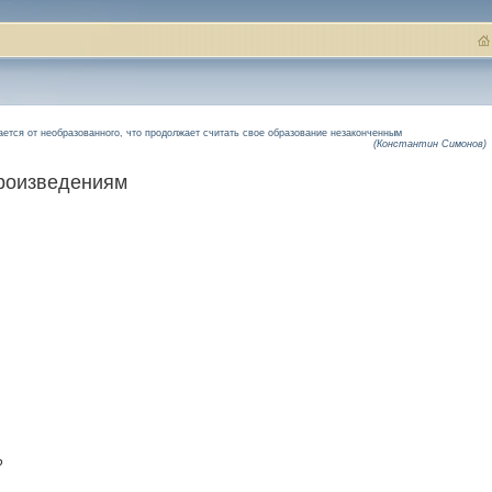
ается от необразованного, что продолжает считать свое образование незаконченным
(Константин Симонов)
роизведениям
?