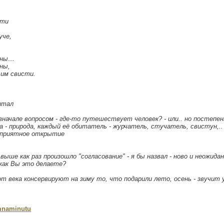
сти
уче,
стны…
ны,
им свисти.
итал
вначале вопросом - где-то путешествует человек? - или.. но постепен
 - природа, каждый её обитатель - журчатель, стучатель, свистун,.. 
а приятное открытие
 выше как раз произошло "согласование" - я бы назвал - ново и неожида
а как Вы это делаете?
от века консервируют на зиму то, что подарили лето, осень - звучит 
mnaminutu