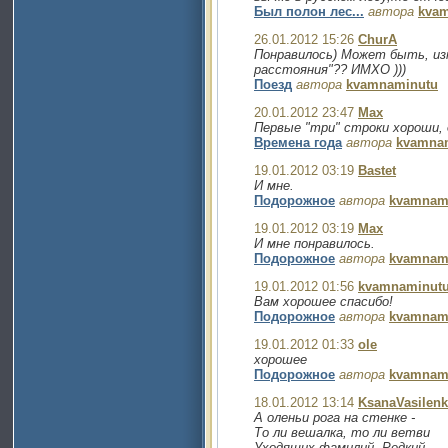
Был полон лес...
автора
kva
26.01.2012 15:26
ChurA
Понравилось) Может быть, из
расстояния"?? ИМХО )))
Поезд
автора
kvamnaminutu
20.01.2012 23:47
Max
Первые "три" строки хороши, д
Времена года
автора
kvamna
19.01.2012 03:19
Bastet
И мне.
Подорожное
автора
kvamnam
19.01.2012 03:19
Max
И мне понравилось.
Подорожное
автора
kvamnam
19.01.2012 01:56
kvamnaminut
Вам хорошее спасибо!
Подорожное
автора
kvamnam
19.01.2012 01:33
ole
хорошее
Подорожное
автора
kvamnam
18.01.2012 13:14
KsanaVasilen
А оленьи рога на стенке -
То ли вешалка, то ли ветви
Уходящих фамилий. Редкий