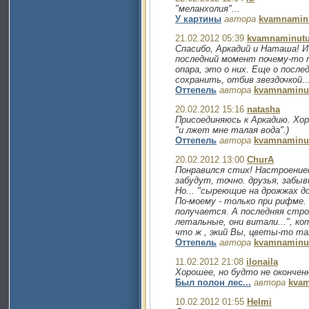
"меланхолия"...
У картины
автора
kvamnamin
21.02.2012 05:39
kvamnaminut
Спасибо, Аркадий и Наташа! И
последний момент почему-то т
опара, это о них. Еще о посл
сохранить, отбив звездочкой..
Оттепель
автора
kvamnaminu
20.02.2012 15:16
natasha
Присоединяюсь к Аркадию. Хо
"и лжет мне талая вода".)
Оттепель
автора
kvamnaminu
20.02.2012 13:00
ChurA
Понравился стих! Настроением
забудут, точно. друзья, забыв
Но... "сыреющие на дрожжах д
По-моему - только при рифме. 
получается. А последняя стро
летальные, они витали...", к
что ж , экий Вы, цветы-то так
Оттепель
автора
kvamnaminu
11.02.2012 21:08
ilonaila
Хорошее, но будто не окончен
Был полон лес...
автора
kva
10.02.2012 01:55
Helmi