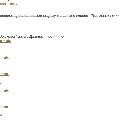
mnaminutu
менить предпоследнюю строку в пятом катрене: "Всё короче мои
о слова "зима". Дальше - невнятно.
minutu
inutu
inutu
u
inutu
inutu
ko