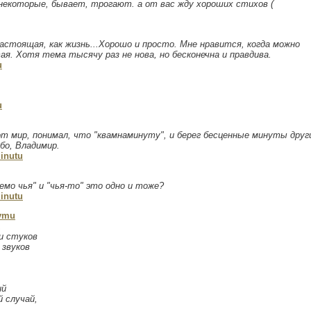
о некоторые, бывает, трогают. а от вас жду хороших стихов (
настоящая, как жизнь...Хорошо и просто. Мне нравится, когда можно
я. Хотя тема тысячу раз не нова, но бесконечна и правдива.
u
u
от мир, понимал, что "квамнаминуту", и берег бесценные минуты други
бо, Владимир.
inutu
емо чья" и "чья-то" это одно и тоже?
inutu
ymu
,
 и стуков
 звуков
ий
 случай,