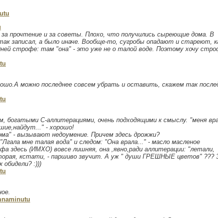
utu
u
 за прочтение и за советы. Плохо, что получились сыреющие дома. В
ак записал, а было иначе. Вообще-то, сугробы опадают и стареют, к
едней строфе: там "она" - это уже не о талой воде. Поэтому хочу стр
.
tu
рошо.А можно последнее совсем убрать и оставить, скажем так посл
tu
, богатыми С-аллитерациями, очень подходящими к смыслу. "меня вр
шие,найдут..." - хорошо!
ома" - вызывают недоумение. Причем здесь дрожжи?
"Лгала мне талая вода" и следом: "Она врала..." - масло масленое
фа здесь (ИМХО) вовсе лишняя, она ,явно,ради аллитерации: "летали,
оторая, кстати, - паршиво звучит. А уж " души ГРЕШНЫЕ цветов" ??? 
 обидели? :)))
tu
ное.
mnaminutu