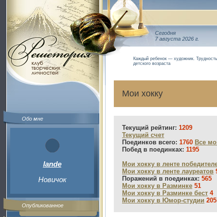
Сегодня
7 августа 2026 г.
Каждый ребенок — художник. Трудность
детского возраста
Мои хокку
Обо мне
Текущий рейтинг:
1209
Текущий счет
Поединков всего:
1760
Все мо
Побед в поединках:
1195
lande
Мои хокку в ленте победител
Мои хокку в ленте лауреатов
Поражений в поединках:
565
Новичок
Мои хокку в Разминке
51
Мои хокку в Разминке бест
4
Мои хокку в Юмор-студии
205
Опубликованное