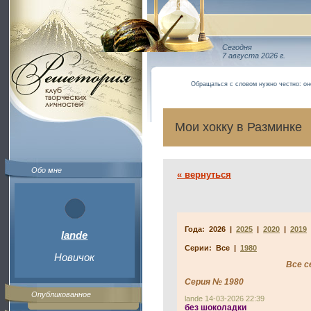
Сегодня
7 августа 2026 г.
Обращаться с словом нужно честно: он
Мои хокку в Разминке
Обо мне
« вернуться
Года:
2026
|
2025
|
2020
|
2019
lande
Серии:
Все
|
1980
Новичок
Все с
Серия № 1980
Опубликованное
lande 14-03-2026 22:39
без шоколадки