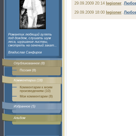
29.09.2009 20:14
legioner
.
Любов
29.09.2009 18:00
legioner
.
Любов
Романтик любящий гулять
под дождем, слушать шум
леса, шуршание листвы,
смотреть на огненый закат...
Владислав Санфиров
Опубликованное (8)
Поэзия (8)
Комментарии (18)
Комментарии к моим
произведениям (10)
Мои комментарии (8)
Избранное (5)
Альбом