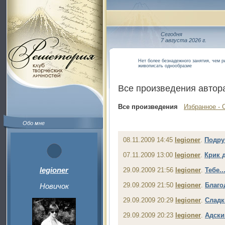
Сегодня
7 августа 2026 г.
Нет более безнадежного занятия, чем ри
живописать однообразие
Все произведения автор
Все произведения
Избранное - 
Обо мне
08.11.2009 14:45
legioner
.
Подру
07.11.2009 13:00
legioner
.
Крик 
legioner
29.09.2009 21:56
legioner
.
Тебе..
29.09.2009 21:50
legioner
.
Благо
Новичок
29.09.2009 20:29
legioner
.
Сладк
29.09.2009 20:23
legioner
.
Адски