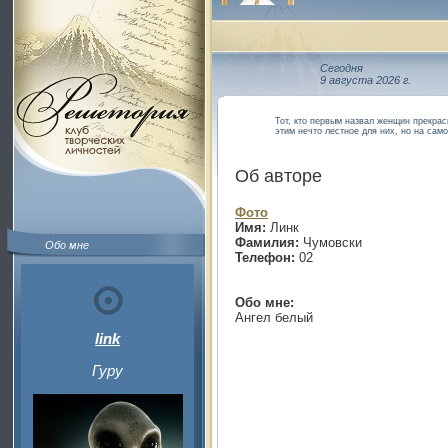
Сегодня
9 августа 2026 г.
Тот, кто первым назвал женщин прекрас
этим нечто лестное для них, но на сам
Об авторе
Фото
Имя:
Линк
Фамилия:
Чумовски
Обо мне
Телефон:
02
Обо мне:
Ангел белый
link
Гуру