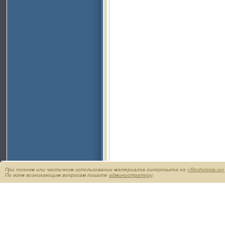
При полном или частичном использовании материалов гиперссылка на
«Reshetoria.ru»
По всем возникающим вопросам пишите
администратору
.