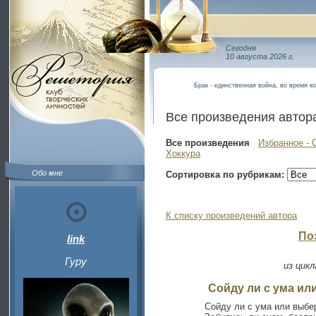
Сегодня
10 августа 2026 г.
Брак - единственная война, во время к
Все произведения автор
Все произведения
Избранное - 
Хоккура
Обо мне
Сортировка по рубрикам:
К списку произведений автора
По
link
Гуру
из цикл
Сойду ли с ума ил
Сойду ли с ума или выбе