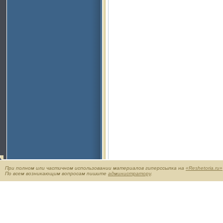
При полном или частичном использовании материалов гиперссылка на
«Reshetoria.ru»
По всем возникающим вопросам пишите
администратору
.