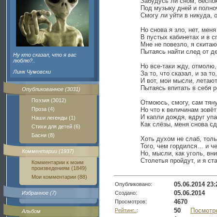
Забудусь ли сном, беспо
Под музыку дней и полн
Смогу ли уйти в никуда, 
Но снова я зло, нет, мен
В пустых кабинетах и в 
Мне не повезло, я скитаю
Пытаясь найти след от д
Ну кто сказал, что я вас
люблю?..
Но все-таки жду, отмолю,
Линк Чумовски
За то, что сказал, и за то
И вот, мои мысли, летают
Пытаясь впитать в себя 
Опубликованное (3031)
Поэзия (3012)
Отмоюсь, смогу, сам тяну
Проза (4)
Но что к величинам зовё
И капли дождя, вдруг уп
Наши легенды (1)
Как слёзы, меня снова с
Стихи для детей (6)
Басни (8)
Хоть духом не слаб, тол
Того, чем гордился… и ч
Комментарии (1937)
Но, мысли, как уголь, вн
Столетья пройдут, и я ст
Комментарии к моим
произведениям (1849)
Мои комментарии (88)
05.06.2014 23:
Опубликовано:
05.06.2014
Создано:
Избранное (7)
4670
Просмотров:
50
Посмотр
Рейтинг..
:
Альбом