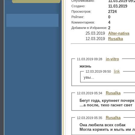
11.03.2019 09:
Опубликовано:
11.03.2019
Создано:
2724
Просмотров:
0
Рейтинг:
4
Комментариев:
2
Добавили в Избранное:
25.03.2019
Alter-nativa
12.03.2019
Rusalka
in-vitro
11.03.2019 09:28
жизнь
link
12.03.2019 09:50
увы...
Rusalka
12.03.2019 05:34
Бегут года, крупнеет почерк
…а после, тихо гаснет свет
Rusalka
12.03.2019 05:35
Она любила всех собак
Могла кормить и мыть им л