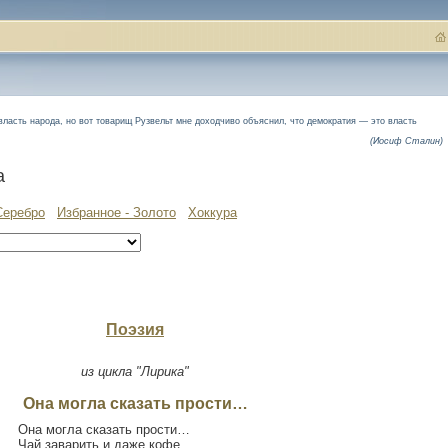
власть народа, но вот товарищ Рузвельт мне доходчиво объяснил, что демократия — это власть
(Иосиф Сталин)
а
Серебро
Избранное - Золото
Хоккура
Поэзия
из цикла "Лирика"
Она могла сказать прости…
Она могла сказать прости…
Чай заварить и даже кофе