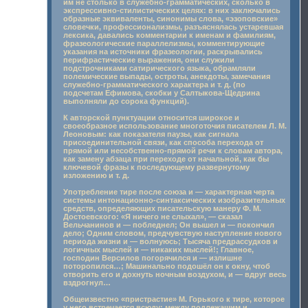
им не столько в служебно-грамматических, сколько в
экспрессивно-стилистических целях: в них заключались
образные эквиваленты, синонимы слова, «эзоповские»
словечки, профессионализмы, разъяснялась устаревшая
лексика, давались комментарии к именам и фамилиям,
фразеологические параллелизмы, комментирующие
указания на источники фразеологии, раскрывались
перифрастические выражения, они служили
подстрочниками сатирического языка, обрамляли
полемические выпады, остроты, анекдоты, замечания
служебно-грамматического характера и т. д. (по
подсчетам Ефимова, скобки у Салтыкова-Щедрина
выполняли до сорока функций).
К авторской пунктуации относится широкое и
своеобразное использование многоточия писателем Л. М.
Леоновым: как показателя паузы, как сигнала
присоединительной связи, как способа перехода от
прямой или несобственно-прямой речи к словам автора,
как замену абзаца при переходе от начальной, как бы
ключевой фразы к последующему развернутому
изложению и т. д.
Употребление тире после союза и — характерная черта
системы интонационно-синтаксических изобразительных
средств, определяющих писательскую манеру Ф. М.
Достоевского: «Я ничего не слыхал», — сказал
Вельчанинов и — побледнел; Он вышел и — покончил
дело; Одним словом, предчувствую наступление нового
периода жизни и — волнуюсь; Тысяча предрассудков и
логичных мыслей и — никаких мыслей!; Главное,
господин Версилов погорячился и — излишне
поторопился…; Машинально подошёл он к окну, чтоб
отворить его и дохнуть ночным воздухом, и — вдруг весь
вздрогнул…
Общеизвестно «пристрастие» М. Горького к тире, которое
у него встречается всюду: между подлежащим и