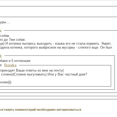
уры....
a
собак.
о до 7ми собак.
ще) И котенка пытаюсь выходить - кошка его не стала кормить. Умрет,
ходила котенка, которого выбросили на мусорку - слепого еще. Он был
nk
обаки и 5 котокошек
Rusalka
:38
 приходят Ваши ответы ко мне на почту(
то сложно)Сложно выгуливать) Или у Вас частный дом?
хожи)))
оставить комментарий необходимо авторизоваться