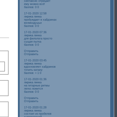
синтаксис отрицает
ему можно всё!
баллов: 0 0
17-01-2020 12:58
лирика линка
пробуждает в хайдзинах
великодушье
баллов: 0 0
17-01-2020 07:36
лирика линка
для филолога просто
сущая пытка
баллов: 0 0
Отправить
Отправить
17-01-2020 03:45
лирика линка
вдохновляет хайдзинов
точить катану
баллов: + 1 0
17-01-2020 01:36
лирика линка
на гитарные ритмы
легко ложится
баллов: 0 0
Отправить
Отправить
17-01-2020 01:28
лирика линка
состоит из пробелов
и многоточий