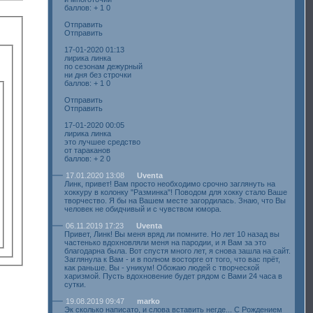
баллов: + 1 0
Отправить
Отправить
17-01-2020 01:13
лирика линка
по сезонам дежурный
ни дня без строчки
баллов: + 1 0
Отправить
Отправить
17-01-2020 00:05
лирика линка
это лучшее средство
от тараканов
баллов: + 2 0
17.01.2020 13:08
Uventa
Линк, привет! Вам просто необходимо срочно заглянуть на
хоккуру в колонку "Разминка"! Поводом для хокку стало Ваше
творчество. Я бы на Вашем месте загордилась. Знаю, что Вы
человек не обидчивый и с чувством юмора.
06.11.2019 17:23
Uventa
Привет, Линк! Вы меня вряд ли помните. Но лет 10 назад вы
частенько вдохновляли меня на пародии, и я Вам за это
благодарна была. Вот спустя много лет, я снова зашла на сайт.
Заглянула к Вам - и в полном восторге от того, что вас прёт,
как раньше. Вы - уникум! Обожаю людей с творческой
харизмой. Пусть вдохновение будет рядом с Вами 24 часа в
сутки.
19.08.2019 09:47
marko
Эк сколько написато, и слова вставить негде... С Рождением