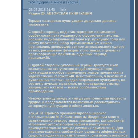
тебя! Здоровья, мира и счастья!
28.05.2018 21:40
link
Раздел 20. АВТОРСКАЯ ПУНКТУАЦИЯ
Термин «авторская пунктуация» допускает двоякое
толкование.
С одной стороны, под этим термином понимаются
особенности пунктуационного оформления текстов,
носящие индивидуальный характер, присущие тому или
иному писателю (набор применяемых им знаков
препинания, преимущественное использование одного
из них, расширение функций этого знака), в целом не
противоречащие принятым в данный период
правилам39.
С другой стороны, указанный термин трактуется как
сознательное отступление от действующих норм
пунктуации и особое применение знаков препинания в
художественных текстах40. Действительно, в печатных и
рукописных текстах нередко встречается пунктуация, не
соответствующая правилам, но оправданная стилем,
жанром, контекстом — всеми особенностями
произведения.
Четкую границу между этими двумя понятиями провести
трудно, и представляется возможным рассматривать
авторскую пунктуацию в обоих аспектах.
Так, А. И. Ефимов проанализировал широкое
использование М. Е. Салтыковым-Щедриным такого
сравнительно редкого знака препинания, как скобки (в
«Правилах русской орфографии и пунктуации»
приводятся только четыре случая их применения). Для
писателя-сатирика скобки были одним из эффективных
средств создания выразительности, они использовались