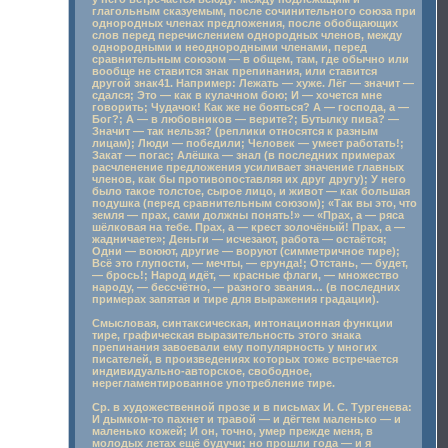
глагольным сказуемым, после сочинительного союза при
однородных членах предложения, после обобщающих
слов перед перечислением однородных членов, между
однородными и неоднородными членами, перед
сравнительным союзом — в общем, там, где обычно или
вообще не ставится знак препинания, или ставится
другой знак41. Например: Лежать — хуже. Лёг — значит —
сдался; Это — как в кулачном бою; И — хочется мне
говорить; Чудачок! Как же не бояться? А — господа, а —
Бог?; А — в любовников — верите?; Бутылку пива? —
Значит — так нельзя? (реплики относятся к разным
лицам); Люди — победили; Человек — умеет работать!;
Закат — погас; Алёшка — знал (в последних примерах
расчленение предложения усиливает значение главных
членов, как бы противопоставляя их друг другу); У него
было такое толстое, сырое лицо, и живот — как большая
подушка (перед сравнительным союзом); «Так вы это, что
земля — прах, сами должны понять!» — «Прах, а — ряса
шёлковая на тебе. Прах, а — крест золочёный! Прах, а —
жадничаете»; Деньги — исчезают, работа — остаётся;
Одни — воюют, другие — воруют (симметричное тире);
Всё это глупости, — мечты, — ерунда!; Отстань, — будет,
— брось!; Народ идёт, — красные флаги, — множество
народу, — бессчётно, — разного звания… (в последних
примерах запятая и тире для выражения градации).
Смысловая, синтаксическая, интонационная функции
тире, графическая выразительность этого знака
препинания завоевали ему популярность у многих
писателей, в произведениях которых тоже встречается
индивидуально-авторское, свободное,
нерегламентированное употребление тире.
Ср. в художественной прозе и в письмах И. С. Тургенева:
И дымком-то пахнет и травой — и дёгтем маленько — и
маленько кожей; И он, точно, умер прежде меня, в
молодых летах ещё будучи; но прошли года — и я