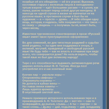
позабыл об его обещании — об его угрозе; Высокая,
костлявая старуха с железным лицом и неподвижно-
тупым взором — идёт большими шагами — и сухою, как
палка, рукою толкает перед собой другую женщину; Я
никогда ни одной строки в жизни не напечатал не на
русском языке; в противном случае я был бы не
художник — а — просто — дрянь. …Я тебе обещаю одну
вещь, которая, я надеюсь, тебе понравится — что такое —
не скажу — увидишь — а получишь ты её, может быть,
через месяц.
Известное тургеневское стихотворение в прозе «Русский
язык» имеет такое пунктуационное оформление:
Во дни сомнений, во дни тягостных раздумий о судьбах
моей родины, — ты один мне поддержка и опора, о
великий, могучий, правдивый и свободный русский
язык! Не будь тебя — как не впасть в отчаяние при виде
всего, что совершается дома? Но нельзя верить, чтобы
такой язык не был дан великому народу!
Тире с его способностью выражать ритмомелодию речи
широко использовал Ф. И. Тютчев. Иногда поэт
употреблял его и как конечный знак:
Кончен пир — умолкли хоры —
Опорожнены амфоры —
Опрокинуты корзины —
Не допиты в кубках вины —
На главах венки измяты —
Лишь курятся ароматы
В опустевшей светлой зале…
Немало примеров авторского использования тире и в
произведениях А. Н. Толстого: Да — вот что — сам-то
возвращайся, да рысью, слышь…; А ты — смотри — за
такие слова…; Дьяку — дай, подьячему — дай, младшему