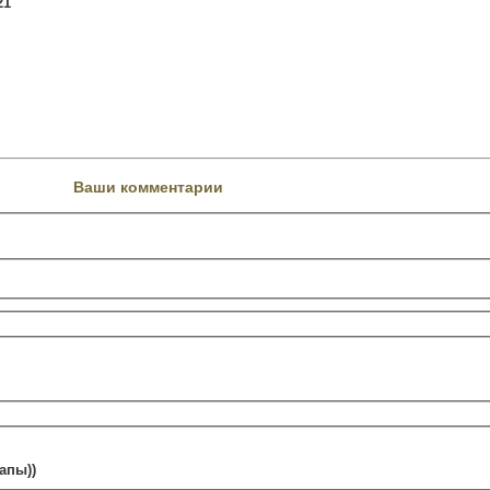
21
Ваши комментарии
апы))