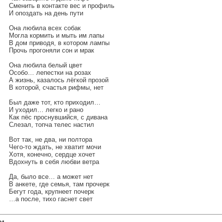
Сменить в контакте вес и профиль
И опоздать на день пути
Она любила всех собак
Могла кормить и мыть им лапы
В дом приводя, в котором лампы
Прочь прогоняли сон и мрак
Она любила белый цвет
Особо… лепестки на розах
А жизнь, казалось лёгкой прозой
В которой, счастья рифмы, нет
Был даже тот, кто приходил…
И уходил… легко и рано
Как пёс проснувшийся, с дивана
Слезал, топча телес настил
Вот так, не два, ни полтора
Чего-то ждать, не хватит мочи
Хотя, конечно, сердце хочет
Вдохнуть в себя любви ветра
Да, было все… а может нет
В анкете, где семья, там прочерк
Бегут года, крупнеет почерк
…а после, тихо гаснет свет