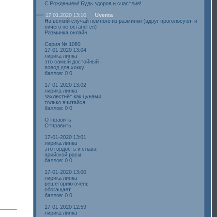
С Рождением! Будь здоров и счастлив!
17.01.2020 13:10
Uventa
На всякий случай немного из разминки (вдруг проголосуют, и
ничего не останется)
Разминка онлайн
Серия № 1080
17-01-2020 13:04
лирика линка
это самый достойный
повод для хокку
баллов: 0 0
17-01-2020 13:02
лирика линка
захлестнёт как цунами
только вчитайся
баллов: 0 0
Отправить
Отправить
17-01-2020 13:01
лирика линка
это гордость и слава
арийской расы
баллов: 0 0
17-01-2020 13:00
лирика линка
решеторию очень
обогащает
баллов: 0 0
17-01-2020 12:59
лирика линка