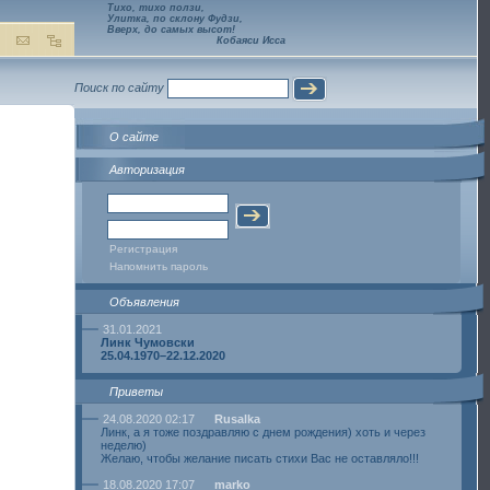
Тихо, тихо ползи,
Улитка, по склону Фудзи,
Вверх, до самых высот!
Кобаяси Исса
Поиск по сайту
О сайте
Авторизация
Регистрация
Напомнить пароль
Объявления
31.01.2021
Линк Чумовски
25.04.1970–22.12.2020
Приветы
24.08.2020 02:17
Rusalka
Линк, а я тоже поздравляю с днем рождения) хоть и через
неделю)
Желаю, чтобы желание писать стихи Вас не оставляло!!!
18.08.2020 17:07
marko