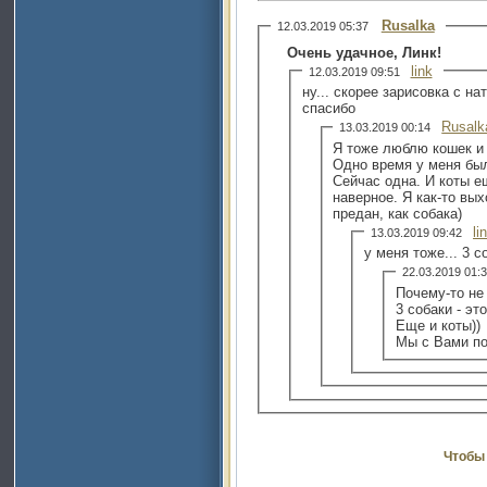
Rusalka
12.03.2019 05:37
Очень удачное, Линк!
link
12.03.2019 09:51
ну... скорее зарисовка с нат
спасибо
Rusalk
13.03.2019 00:14
Я тоже люблю кошек и 
Одно время у меня был
Сейчас одна. И коты е
наверное. Я как-то вы
предан, как собака)
li
13.03.2019 09:42
у меня тоже... 3 с
22.03.2019 01
Почему-то не
3 собаки - э
Еще и коты))
Мы с Вами по
Чтобы 