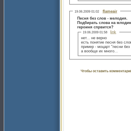
flameair
19.06.2009 01:02
Песня без слов - мелодия.
Подбирать слова на млодию 
героиня спрвится?
link
19.06.2009 01:58
нет... не верно
есть понятие песня без слов
пример - моцарт "песни без
а вообще их много...
Чтобы оставить комментари