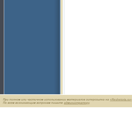
При полном или частичном использовании материалов гиперссылка на
«Reshetoria.ru»
По всем возникающим вопросам пишите
администратору
.