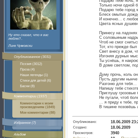
Подарю тебе ночь, н
Только ночи одной 
Подарю тебе город 
Блеск омытых дожд
И конечно… с любо
Цвета ясных душев
Принесу на ладонях
Ну кто сказал, что я вас
С соловьиным надр
люблю?..
Чтоб не смог снитьс
Линк Чумовски
Тот, кто прежде был
Свет внесу в дом, ч
Изгоняя дурных мыс
Опубликованное (3031)
Ты уснёшь, я накро
Поэзия (3012)
В доме светлом, по
Проза (4)
Думу прочь, коль он
Наши легенды (1)
Пусть другим нынче
Стихи для детей (6)
Разгоню для тебя… 
Басни (8)
Напишу тебе стихот
Приглушу грозовые 
Комментарии (1937)
Не пугали, чтоб бол
… я приду к тебе, п
Комментарии к моим
В тишине позовёшь 
произведениям (1849)
Мои комментарии (88)
18.06.2009 23:
Опубликовано:
Избранное (7)
18.06.2009
Создано:
3940
Просмотров:
Альбом