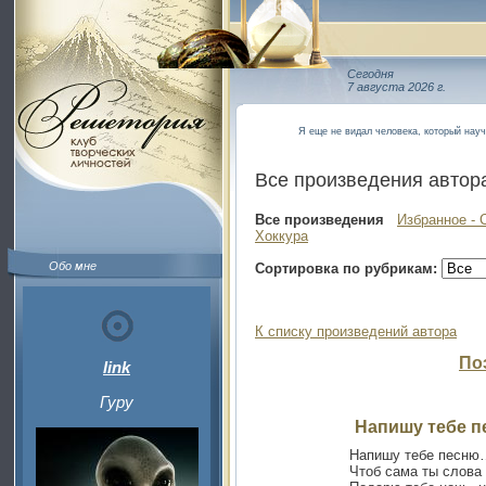
Сегодня
7 августа 2026 г.
Я еще не видал человека, который науч
Все произведения автор
Все произведения
Избранное - 
Хоккура
Обо мне
Сортировка по рубрикам:
К списку произведений автора
По
link
Гуру
Напишу тебе п
Напишу тебе песню
Чтоб сама ты слова