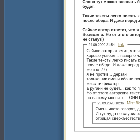
Слова тут можно тасовать б
будет.
Такие тексты легко писать 
после обеда. И даже перед 
Сейчас автор ответит, что я
Возможно. Но от этого авто
не станут!)
link
24.09.2020 21:54
Сейчас автор ответит, что я
хорошо усвоил... наверно ча
Такие тексты легко писать
после обеда. И даже перед 
мешает777
я не против... дерзай
только ник смени ибо не го
мисс ти фикатор
а ругани не будет... как то
Но от этого авторские текст
по вашему мнению ....ОН
Mistifi
25.09.2020 10:36
Очень часто говорят, д
И тут чуда не случилос
отрицая сверхъестестве