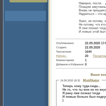
Наверно, после… 
Плащом закутанны
Вновь не прощаясь
Надеяться – что в
Ушел, не потому, ч
Не потому, что кто
Я лжи познал тогд
И ложью этой был
22.09.2020 17:
Опубликовано:
22.09.2020
Создано:
1644
Просмотров:
20
Посмотр
Рейтинг..
:
1
Комментариев:
0
Добавили в Избранное:
Ваши ко
Mistifikator
24.09.2020 18:32
Теперь хожу туда-сюда...
Не то, что ты мне не по вкус
Я рану лжи познал тогда
И ложью больно был подку
)