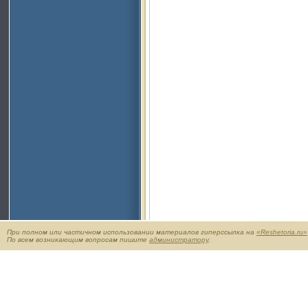
При полном или частичном использовании материалов гиперссылка на
«Reshetoria.ru»
По всем возникающим вопросам пишите
администратору
.