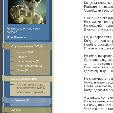
Как дым табачный,
Растаял, спрятал
Освободив твою о
Я не сумел сказат
Но знал, что не в
Не сладкий, не до
Ну кто сказал, что я вас
В окно… листок в
люблю?..
Но, он сорвался с 
Линк Чумовски
Когда ветрила на
Полёт страстей, у
Опубликованное (3031)
И затерялся… меж
Поэзия (3012)
Ни слёз, ни кратко
Проза (4)
Один лишь вздо
Наши легенды (1)
……….. и взгляд 
Стихи для детей (6)
В пустотах неги и
Басни (8)
Где каждый день 
Не скромность, ск
Комментарии (1937)
Ложь, правду сер
Комментарии к моим
Слова не в масть,
произведениям (1849)
Когда вдвоём в п
Мои комментарии (88)
А дальше, сон в 
Избранное (7)
И снова ложь, в ж
На ночь, или на ж
Чтоб в счастье кт
Альбом