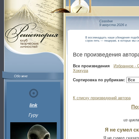
Сегодня
9 августа 2026 г.
В восемнадцать наши убеждения подобн
сорок пять — пещерам, в которых мы с
Все произведения автор
Все произведения
Избранное - 
Хоккура
Обо мне
Сортировка по рубрикам:
К списку произведений автора
link
По
Гуру
из цикл
Я не сумел ск
Я не сумел сказат