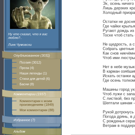
Эх, осень ничего
Лишь дерзких кр
Холодный призра
Остатки не досн
Где чайки крыль
Ругают дождь из 
Ну кто сказал, что я вас
Тоске чтоб стать
люблю?..
Не щедрость, а с
Линк Чумовски
Собрать цветные
Как снов никчём
Опубликованное (3031)
Чтоб ими люстры
Поэзия (3012)
Нет в небе музык
Проза (4)
В карман озябши
Наши легенды (1)
Искать останки а
Стихи для детей (6)
Где осень толком
Басни (8)
Машины город ук
Чтоб лужи с зап
Комментарии (1937)
С листвой, без п
Комментарии к моим
Шептали шинам –
произведениям (1849)
Мои комментарии (88)
Рукой дотронусь
Погода дрянь, в
Избранное (7)
С рожденья сера
Ветрам в поддерж
Альбом