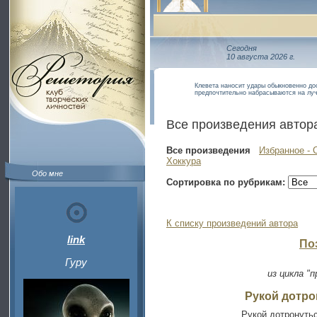
Сегодня
10 августа 2026 г.
Клевета наносит удары обыкновенно до
предпочтительно набрасываются на лу
Все произведения автор
Все произведения
Избранное - 
Хоккура
Обо мне
Сортировка по рубрикам:
К списку произведений автора
link
По
Гуру
из цикла "
Рукой дотро
Рукой дотронуть