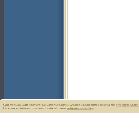
При полном или частичном использовании материалов гиперссылка на
«Reshetoria.ru»
По всем возникающим вопросам пишите
администратору
.