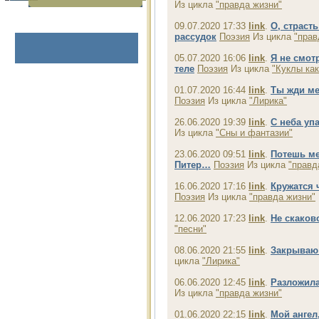
Из цикла
"правда жизни"
09.07.2020 17:33
link
.
О, страст
рассудок
Поэзия
Из цикла
"прав
05.07.2020 16:06
link
.
Я не смот
теле
Поэзия
Из цикла
"Куклы ка
01.07.2020 16:44
link
.
Ты жди ме
Поэзия
Из цикла
"Лирика"
26.06.2020 19:39
link
.
С неба уп
Из цикла
"Сны и фантазии"
23.06.2020 09:51
link
.
Потешь м
Питер…
Поэзия
Из цикла
"правд
16.06.2020 17:16
link
.
Кружатся 
Поэзия
Из цикла
"правда жизни"
12.06.2020 17:23
link
.
Не скаково
"песни"
08.06.2020 21:55
link
.
Закрываю 
цикла
"Лирика"
06.06.2020 12:45
link
.
Разложила
Из цикла
"правда жизни"
01.06.2020 22:15
link
.
Мой ангел