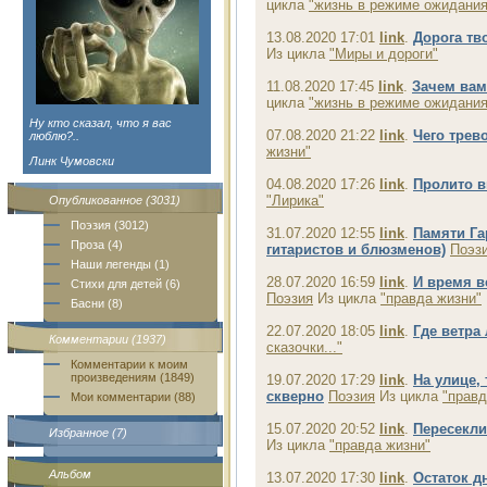
цикла
"жизнь в режиме ожидания
13.08.2020 17:01
link
.
Дорога тв
Из цикла
"Миры и дороги"
11.08.2020 17:45
link
.
Зачем вам
цикла
"жизнь в режиме ожидания
Ну кто сказал, что я вас
07.08.2020 21:22
link
.
Чего трев
люблю?..
жизни"
Линк Чумовски
04.08.2020 17:26
link
.
Пролито в
"Лирика"
Опубликованное (3031)
Поэзия (3012)
31.07.2020 12:55
link
.
Памяти Га
Проза (4)
гитаристов и блюзменов)
Поэз
Наши легенды (1)
28.07.2020 16:59
link
.
И время в
Стихи для детей (6)
Поэзия
Из цикла
"правда жизни"
Басни (8)
22.07.2020 18:05
link
.
Где ветра
Комментарии (1937)
сказочки..."
Комментарии к моим
произведениям (1849)
19.07.2020 17:29
link
.
На улице,
скверно
Поэзия
Из цикла
"правд
Мои комментарии (88)
15.07.2020 20:52
link
.
Пересекли
Избранное (7)
Из цикла
"правда жизни"
Альбом
13.07.2020 17:30
link
.
Остаток д