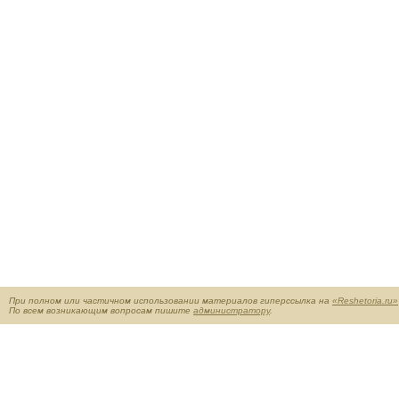
При полном или частичном использовании материалов гиперссылка на
«Reshetoria.ru»
По всем возникающим вопросам пишите
администратору
.