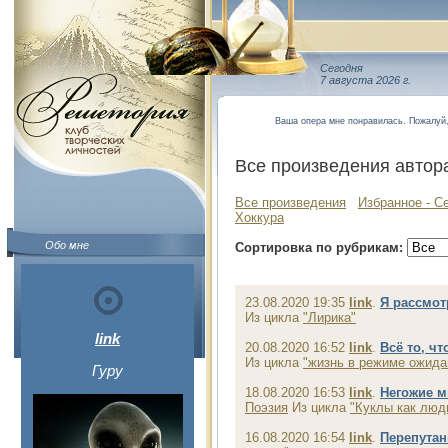
Сегодня
7 августа 2026 г.
Ваша опера мне понравилась. Пожалуй,
Все произведения автор
Все произведения
Избранное - С
Хоккура
Обо мне
Сортировка по рубрикам:
23.08.2020 19:35
link
.
Я рассмот
Из цикла
"Лирика"
link
20.08.2020 16:52
link
.
Всё то, чт
Из цикла
"жизнь в режиме ожида
Гуру
18.08.2020 16:53
link
.
Негожие м
Поэзия
Из цикла
"Куклы как люд
16.08.2020 16:54
link
.
Перепутан