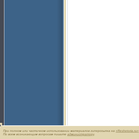
При полном или частичном использовании материалов гиперссылка на
«Reshetoria.ru»
По всем возникающим вопросам пишите
администратору
.