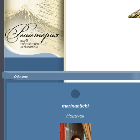
Обо мне
marinactichi
Новичок