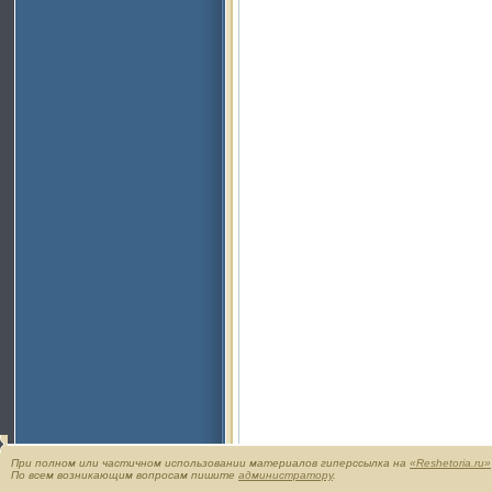
При полном или частичном использовании материалов гиперссылка на
«Reshetoria.ru»
По всем возникающим вопросам пишите
администратору
.