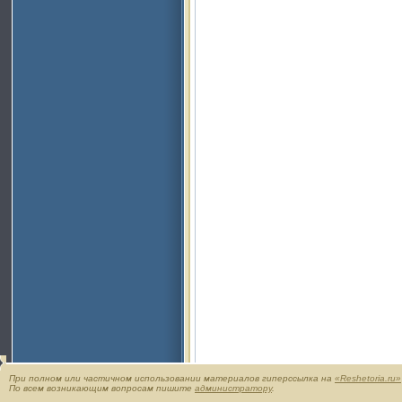
При полном или частичном использовании материалов гиперссылка на
«Reshetoria.ru»
По всем возникающим вопросам пишите
администратору
.