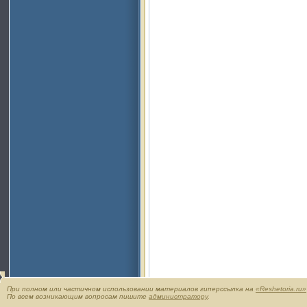
При полном или частичном использовании материалов гиперссылка на
«Reshetoria.ru»
По всем возникающим вопросам пишите
администратору
.