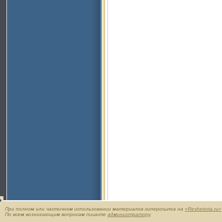
При полном или частичном использовании материалов гиперссылка на
«Reshetoria.ru»
По всем возникающим вопросам пишите
администратору
.