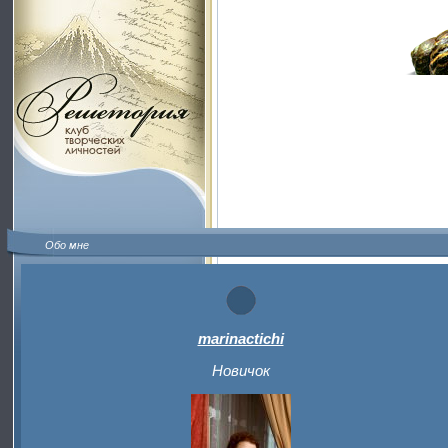
Обо мне
marinactichi
Новичок