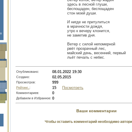
здесь в лесной глуши,
беспощаден, беспощаден
стон моей души.
И нигде не притулиться
в мрачности дождя,
утро к вечеру клонится,
m
не заметив дня.
Ветер с силой непомерной
рвёт прозрачный лес,
майский день, весенний, первый
льёт печаль с небес.
08.01.2022 19:30
Опубликовано:
02.05.2015
Создано:
999
Просмотров:
15
Посмотреть
Рейтинг..
:
0
Комментариев:
0
Добавили в Избранное:
Ваши комментарии
Чтобы оставить комментарий необходимо автор