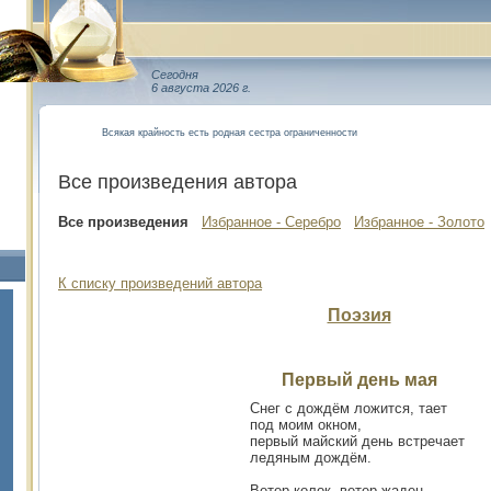
Сегодня
6 августа 2026 г.
Всякая крайность есть родная сестра ограниченности
Все произведения автора
Все произведения
Избранное - Серебро
Избранное - Золото
К списку произведений автора
Поэзия
Первый день мая
Снег с дождём ложится, тает
под моим окном,
первый майский день встречает
ледяным дождём.
Ветер колок, ветер жаден