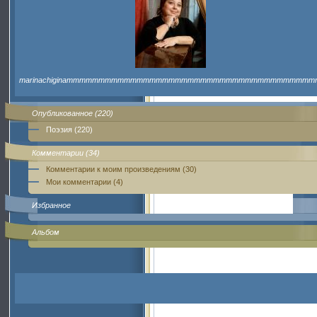
marinachiginammmmmmmmmmmmmmmmmmmmmmmmmmmmmmmmmmmmmmm
Опубликованное (220)
Поэзия (220)
Комментарии (34)
Комментарии к моим произведениям (30)
Мои комментарии (4)
Избранное
Альбом