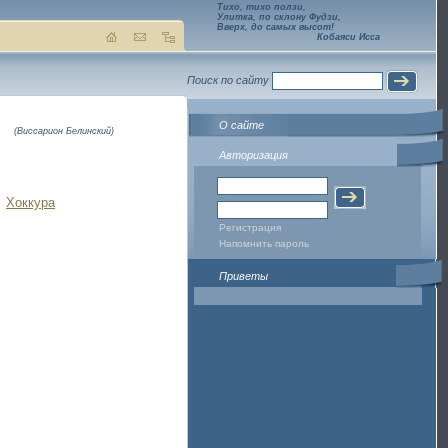
Тихо, тихо ползи,
Улитка, по склону Фудзи,
Вверх, до самых высот!
Кобаяси Исса
Поиск по сайту
О сайте
(Виссарион Белинский)
Авторизация
Хоккура
Регистрация
Напомнить пароль
Приветы