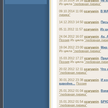
10.10.2014 16:16
ozaryanin
.
Не н
Из цикла
"любовная лирика"
09.10.2014 11:00
ozaryanin
.
В М
лирика"
14.12.2013 14:50
ozaryanin
.
Пись
05.11.2012 11:57
ozaryanin
.
Из ц
24.04.2012 16:07
ozaryanin
.
Ах, 
Поэзия
Из цикла
"любовная лири
19.04.2012 23:00
ozaryanin
.
Мир 
Из цикла
"любовная лирика"
15.03.2012 17:27
ozaryanin
.
Пред
Поэзия
Из цикла
"любовная лири
20.02.2012 12:11
ozaryanin
.
Что 
"любовная лирика"
30.01.2012 23:38
ozaryanin
.
И ко
вдвойне...
Поэзия
25.01.2012 01:04
ozaryanin
.
Взяв
"любовная лирика"
15.01.2012 01:54
ozaryanin
.
БРЮ
"любовная лирика"