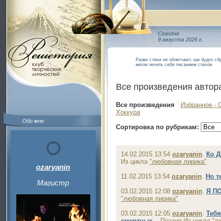
Сегодня
9 августа 2026 г.
Разве стихи не облегчают, как будто сб
могли лечить себя писанием стихов
Все произведения автор
Все произведения
Избранное - 
Хоккура
Обо мне
Сортировка по рубрикам:
14.02.2015 13:54
ozaryanin
.
Ко Д
Из цикла
"любовная лирика"
ozaryanin
11.02.2015 13:54
ozaryanin
.
Но т
Магистр
03.02.2015 12:08
ozaryanin
.
Я П
"любовная лирика"
03.02.2015 12:05
ozaryanin
.
Теб
смертных...
Поэзия
Из цикла
"л