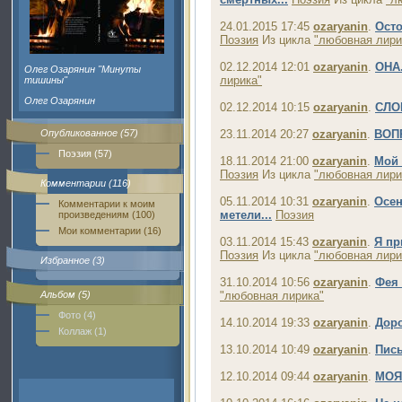
24.01.2015 17:45
ozaryanin
.
Осто
Поэзия
Из цикла
"любовная лири
02.12.2014 12:01
ozaryanin
.
ОНА.
Олег Озарянин "Минуты
лирика"
тишины"
Олег Озарянин
02.12.2014 10:15
ozaryanin
.
СЛОВ
Опубликованное (57)
23.11.2014 20:27
ozaryanin
.
ВОП
Поэзия (57)
18.11.2014 21:00
ozaryanin
.
Мой 
Поэзия
Из цикла
"любовная лири
Комментарии (116)
05.11.2014 10:31
ozaryanin
.
Осен
Комментарии к моим
метели...
Поэзия
произведениям (100)
Мои комментарии (16)
03.11.2014 15:43
ozaryanin
.
Я пр
Поэзия
Из цикла
"любовная лири
Избранное (3)
31.10.2014 10:56
ozaryanin
.
Фея 
Альбом (5)
"любовная лирика"
Фото (4)
14.10.2014 19:33
ozaryanin
.
Доро
Коллаж (1)
13.10.2014 10:49
ozaryanin
.
Пись
12.10.2014 09:44
ozaryanin
.
МОЯ