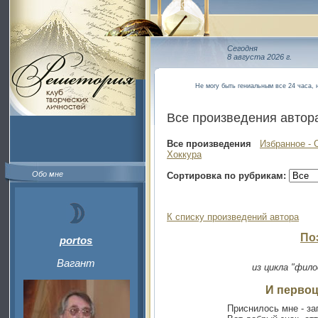
Сегодня
8 августа 2026 г.
Не могу быть гениальным все 24 часа, 
Все произведения автор
Все произведения
Избранное - 
Хоккура
Обо мне
Сортировка по рубрикам:
К списку произведений автора
По
portos
Вагант
из цикла "фил
И первоц
Приснилось мне - за