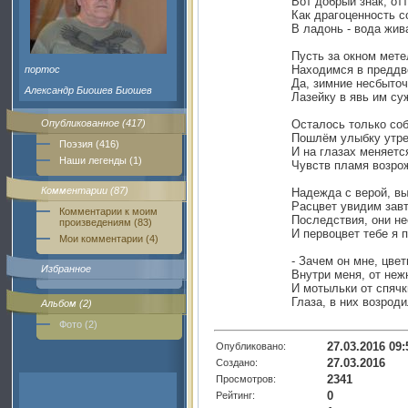
Вот добрый знак, от
Как драгоценность 
В ладонь - вода жива
Пусть за окном мете
Находимся в преддв
портос
Да, зимние несбыточ
Александр Биошев Биошев
Лазейку в явь им су
Опубликованное (417)
Осталось только со
Пошлём улыбку утре
Поэзия (416)
И на глазах меняетс
Наши легенды (1)
Чувств пламя возро
Комментарии (87)
Надежда с верой, в
Расцвет увидим завт
Комментарии к моим
Последствия, они н
произведениям (83)
И первоцвет тебе я 
Мои комментарии (4)
- Зачем он мне, цве
Избранное
Внутри меня, от неж
И мотыльки от спячк
Глаза, в них возроди
Альбом (2)
Фото (2)
27.03.2016 09:
Опубликовано:
27.03.2016
Создано:
2341
Просмотров:
0
Рейтинг: