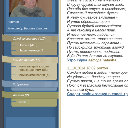
Жевать сосиски нет желанья,
В кругу друзей так вкусен хлеб.
Пришёл без стука, с опозданьем,
Словесный преподнёс букет.
К нему душевное вниманье -
И утро обретает цвет.
портос
Рутина будней всколыхнётся;
Александр Биошев Биошев
А незнакомец в целом прав.
И позитив легко найдётся,
Врасплох печаль твою застав.
Опубликованное (417)
Пусть незаметны перемены -
Поэзия (416)
Но заискрился грустный взгляд,
Наши легенды (1)
Пусть неосознанны подмены.
В Дэ Рэ нам должно ли скучать
Комментарии (87)
Утро сурка
автора
natasha
Комментарии к моим
11.10.2014 18:02
portos
произведениям (83)
Солдат любви и грёзы - непокорен
Мои комментарии (4)
Не удержать бродягу на цепи.
Сутью прост, и в то же время с
Избранное
Поются взглядами безмолвные ст
с теплом души
Солдат любви заснул в своей т
Альбом (2)
Фото (2)