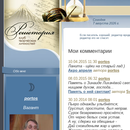
Сегодня
7 августа 2026 г.
Если писатель хороший, редактор вроде
редактор его не спасет.
Мои комментарии
10.04.2015 11:30
portos
Ланита - щёки на старый лад.)
Акро апреля
автора
portos
Обо мне
08.03.2015 06:32
portos
Память о Зинаиде Лихачёвой свет
нищаем духом, господа...
Память о ней светлая!
автора
S
portos
30.10.2014 08:01
portos
Пьеро однажды улыбнётся;
Вагант
Грустил, простите, был неправ.
Сурок безвременно проснётся,
От черно белых снов устав.
А ну, сдержи ка обещанье -
Дай сновиденьям жар и цвет.