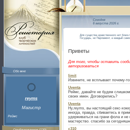
Сегодня
6 августа 2026 г.
Для существа нравственного нет блага 
Государь, не Парламент, а каждый сам
Приветы
Для того, чтобы оставить сооб
авторизоваться
Обо мне
limit
Извините, не всплывает почему-то
Uventa
Реймс, давайте не будем слишком
своих имен. Договорились?
reyms
Uventa
Магистр
Ну,reyms, вы настоящий секс-хокк
иногда, правда, сбиваетесь в при
Реймс
удерживаться на грани фола и не 
мастерство. спасибо за сегодняш
c310
Опубликованное (120)