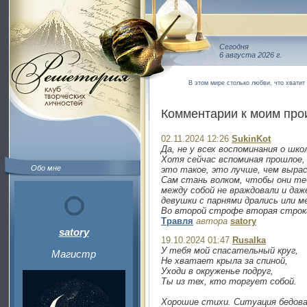
Сегодня
6 августа 2026 г.
В этом мире столько любви, что хватит 
Комментарии к моим пр
02.11.2024 12:26
SukinKot
Да, не у всех воспоминания о шк
Хотя сейчас вспоминая прошлое, 
Обо мне
это такое, это лучше, чем вырас
Сам стань волком, чтобы они теб
между собой не враждовали и даже
девушки с парнями дрались или м
Во второй строфе вторая строк
Травля
автора
satory
satory
19.10.2024 01:47
Rusalka
У тебя мой спасательный круг,
Магистр
Не хватает крыла за спиной,
Уходи в окруженье подруг,
Ты из тех, кто торгует собой.
Хорошие стихи. Ситуация бедова