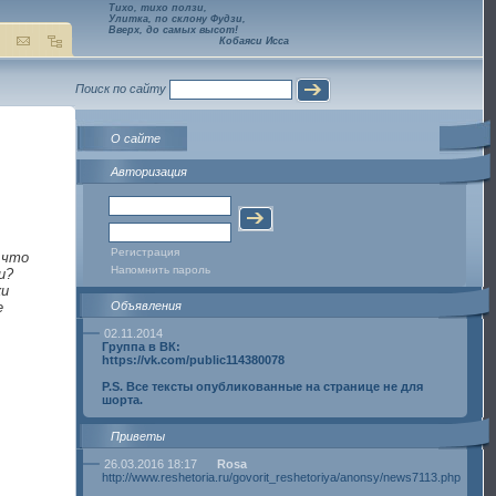
Тихо, тихо ползи,
Улитка, по склону Фудзи,
Вверх, до самых высот!
Кобаяси Исса
Поиск по сайту
О сайте
Авторизация
Регистрация
 что
Напомнить пароль
и?
ки
е
Объявления
02.11.2014
Группа в ВК:
https://vk.com/public114380078
P.S. Все тексты опубликованные на странице не для
шорта.
Приветы
26.03.2016 18:17
Rosa
http://www.reshetoria.ru/govorit_reshetoriya/anonsy/news7113.php