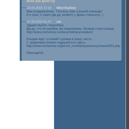
моих рук дело?)))
10.04.2015 17:18
MitinVladimir
Мои поздравления, Татьяна, вам и вашей команде!
А я знал, я знал! (да-да, можете у Димы спросить) :)
27.03.2015 01:27
ole
Здравствуйте, Королева)
Да-да, это не ошибка, вы коронованы. Велкам в ристалище
http://www.reshetoria.ru/obsuzhdeniya/stadium/
Рыцари ждут условий турнира в вашу честь.
С правилами можно подружиться здесь:
http://www.reshetoria.ru/govorit_reshetoriya/anonsy/news6262.php
Приходите)