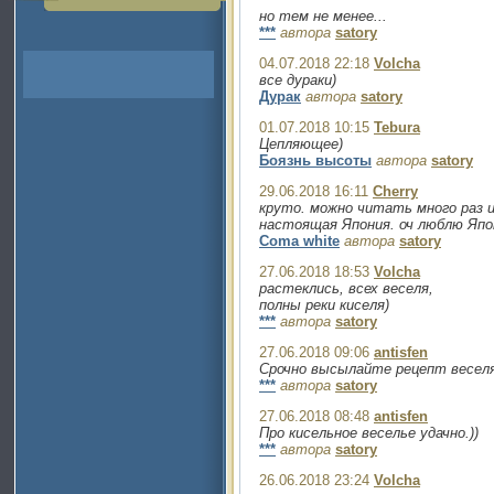
но тем не менее...
***
автора
satory
04.07.2018 22:18
Volcha
все дураки)
Дурак
автора
satory
01.07.2018 10:15
Tebura
Цепляющее)
Боязнь высоты
автора
satory
29.06.2018 16:11
Cherry
круто. можно читать много раз и
настоящая Япония. оч люблю Япон
Coma white
автора
satory
27.06.2018 18:53
Volcha
растеклись, всех веселя,
полны реки киселя)
***
автора
satory
27.06.2018 09:06
antisfen
Срочно высылайте рецепт веселящ
***
автора
satory
27.06.2018 08:48
antisfen
Про кисельное веселье удачно.))
***
автора
satory
26.06.2018 23:24
Volcha