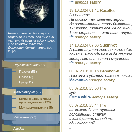
***
автора
satory
19.10.2024 01:41
Rusalka
А если так:
На словах ты, конечно, герой:
Из ничтожества вновь божество
Ты ничто, только все же со мной
Твоя страсть — это лишь плуто
Белый танец в декорациях
***
автора
satory
кафельных стен, две тысячи
лет или двадцать один - хрен,
а по бокалам толстый
17.10.2024 07:33
SukinKot
формалин, белый танец, out
А разве плутовство не есть обма
in. (с)
понять, что обман в виде плутов
которыми она готова мириться. 
***
автора
satory
Опубликованное (67)
06.07.2018 10:18
Babakon-b
Поэзия (53)
Несколько удачных находок никак
Проза (3)
Механика
автора
satory
Бред (11)
05.07.2018 23:50
Pro
Комментарии (158)
гуд!
Coma white
автора
satory
Комментарии к моим
произведениям (123)
05.07.2018 23:44
Pro
Мои комментарии (35)
не может быть пустым
поломанный стакан.
Избранное (21)
и как душить столбами
одиночество?
...
Альбом