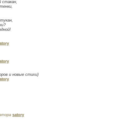
 стакан,
стенки,
стукан,
ки?
одной!
atory
atory
оров и новые стихи)
atory
втора
satory