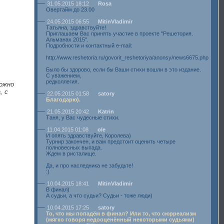
31.05.2015 18:12
Rosa
Овертайм до 23.00
24.05.2015 06:55
MitinVladimir
Татьяна, здравствуйте!
Приглашаем Вас принять участие в проекте "Решетория.
Альманах 2015".
Подробности и контактный e-mail:
http://www.reshetoria.ru/govorit_reshetoriya/anonsy/news6675.php
Было бы здорово, если бы Ваши стихи вошли в это издание.
С уважением,
редколлегия.
можно
, с
22.05.2015 01:58
satory
Благодарю).
21.05.2015 20:42
Katrin
Таня, у Вас чудесные стихи.
11.04.2015 01:08
ole
И опять здравствуйте, Королева)
Турнир закончен, и вам предстоит оценить четыре
полновесных выпада.
Ждем в ристалище.
Да, и про наследника не забудьте!
:)
10.04.2015 18:41
MitinVladimir
В финал)
А судьи, а что судьи? Судьи - тоже люди)
10.04.2015 17:25
satory
То, что мы попадём в финал? Или то, что сюрреализм
(мягко говоря недооценённый некоторыми судьями)