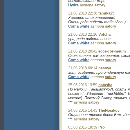
впечатляющее море
Hydra
автора
satory
21.06.2018 22:38
tamika25
Хорошее стихотворение)
Очень рада видеть тебя здесь)
Coma white
автора
satory
21.06.2018 22:16
Volcha
ура, рада видеть снова
Coma white
автора
satory
21.06.2018 20:42
ecce-cor-meum
Сколько лет, как говорится, скол
Coma white
автора
satory
21.06.2018 09:14
pesnya
хит. особенно, про отдельную т
Coma white
автора
satory
25.03.2016 13:59
natasha
По мелочи, Таня(можно?), опять н
поджечь". Ударение - "прОйдёт".
мнение). Почему? Скажу, только,
***
автора
satory
24.03.2016 14:43
TheNosikov
Ощущение тревог-дорог Вам удал
***
автора
satory
03.03.2016 19:39
Pro