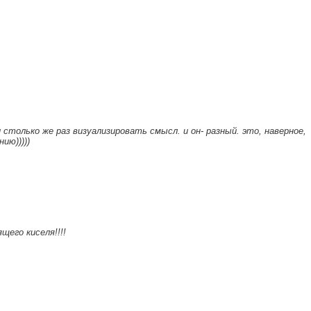
 столько же раз визуализировать смысл. и он- разный. это, наверное,
ию)))))
его киселя!!!!