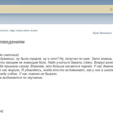
на всех, надо только уметь искать
(Курт Воннегут)
оизведениям
оле светлые)
думаешь: ну была травля, ну и что? Ну, получал по шее. Зато знаешь
ти овощем не знающим боли. Надо учиться давать сдачи. Вокруг волк
я признали своим. Впрочем, это больше касается парней. У нас девоч
 нас мирили. Я удивляюсь, когда кто-то вспоминает, как у них в школ
ежду собою. У нас такого не бывало.
а выбивается по звучанию.
я)