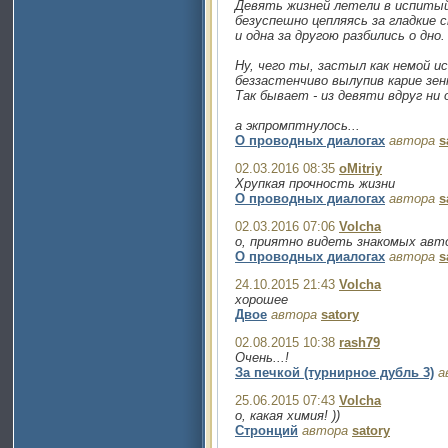
Девять жизней летели в испитый
безуспешно цепляясь за гладкие 
и одна за другою разбились о дно.
Ну, чего ты, застыл как немой и
беззастенчиво вылупив карие зен
Так бывает - из девяти вдруг ни 
а экпромптнулось...
О проводных диалогах
автора
s
02.03.2016 08:35
oMitriy
Хрупкая прочность жизни
О проводных диалогах
автора
s
02.03.2016 07:06
Volcha
о, приятно видеть знакомых авт
О проводных диалогах
автора
s
24.10.2015 21:43
Volcha
хорошее
Двое
автора
satory
02.08.2015 10:38
rash79
Очень...!
За печкой (турнирное дубль 3)
а
25.06.2015 07:43
Volcha
о, какая химия! ))
Стронций
автора
satory