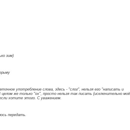
ько зим)
юрьму
еточное употребление слова, здесь - "слог", нельзя его "написать и
 В целом же только "ох", просто нельзя так писать (исключительно моё
 если хотите этого. С уважением.
ось передать.