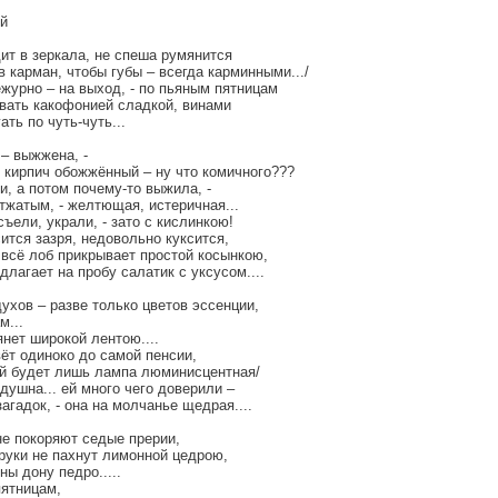
й
ит в зеркала, не спеша румянится
в карман, чтобы губы – всегда карминными.../
журно – на выход, - по пьяным пятницам
ивать какофонией сладкой, винами
ать по чуть-чуть...
– выжжена, -
 кирпич обожжённый – ну что комичного???
и, а потом почему-то выжила, -
тжатым, - желтющая, истеричная...
ъели, украли, - зато с кислинкою!
ится зазря, недовольно куксится,
 всё лоб прикрывает простой косынкою,
длагает на пробу салатик с уксусом....
ухов – разве только цветов эссенции,
м...
нет широкой лентою....
ёт одиноко до самой пенсии,
ей будет лишь лампа люминисцентная/
душна... ей много чего доверили –
загадок, - она на молчанье щедрая....
не покоряют седые прерии,
руки не пахнут лимонной цедрою,
ны дону педро.....
пятницам,