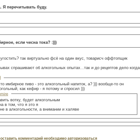
а. Я перечитывать буду.
рное, если чесна тока? :)))
 угостить? так виртуально фсё на один вкус, товарисч оффтопщик
тзывах спрашивают об алкогольных опытах...так и до рецептов дело когда
d
 что имбирное пиво - это алкогольный напиток, а? ))) вообще-то он
гольный, как кефир - я потому и спросил )))
mire
 добавить вотку, будет алкогольным
я сейчас не уверена в том, что я это я
и вообще - смысл не в алкогольности, а внимании и халяве
оставить комментарий необходимо авторизоваться