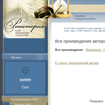
Сегодня
6 августа 2026 г.
Если тебе понадобится рука помощи, зн
руки: одна, чтобы помогать себе, друга
Все произведения автор
Все произведения
Избранное - 
Обо мне
К списку произведений автора
sumire
Гуру
Опубликованное (555)
Пандорка
Поэзия (226)