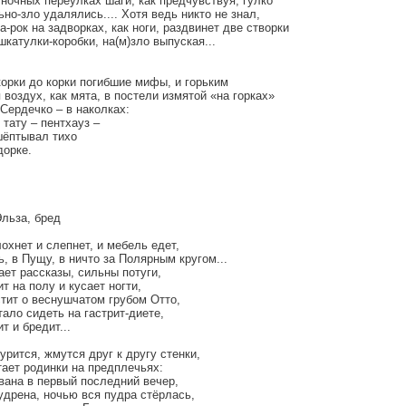
ночных переулках шаги, как предчувствуя, гулко
но-зло удалялись.... Хотя ведь никто не знал,
а-рок на задворках, как ноги, раздвинет две створки
катулки-коробки, на(м)зло выпуская...
корки до корки погибшие мифы, и горьким
 воздух, как мята, в постели измятой «на горках»
. Сердечко – в наколках:
 тату – пентхауз –
шёптывал тихо
дорке.
льза, бред
охнет и слепнет, и мебель едет,
, в Пущу, в ничто за Полярным кругом...
ет рассказы, сильны потуги,
т на полу и кусает ногти,
тит о веснушчатом грубом Отто,
ало сидеть на гастрит-диете,
т и бредит...
рится, жмутся друг к другу стенки,
ает родинки на предплечьях:
вана в первый последний вечер,
удрена, ночью вся пудра стёрлась,