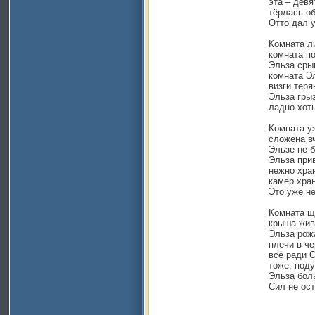
эта – девя
тёрлась об
Отто дал у
Комната ли
комната по
Эльза срыв
комната Э
визги тер
Эльза грыз
ладно хоть
Комната уз
сложена вч
Эльзе не б
Эльза при
нежно хран
камер хран
Это уже не
Комната щ
крыша живё
Эльза рож
плечи в че
всё ради О
тоже, поду
Эльза боль
Сил не ост