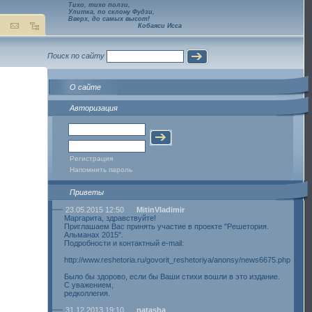
Тихо, тихо ползи,
Улитка, по склону Фудзи,
Вверх, до самых высот!
Кобаяси Исса
Поиск по сайту
О сайте
Авторизация
Регистрация
Напомнить пароль
Приветы
23.05.2015 12:50
MitinVladimir
Маргарита, здравствуйте!
Приглашаем Вас принять участие в проекте "Решетория.
Альманах 2015".
Подробности и контактный e-mail:
http://www.reshetoria.ru/govorit_reshetoriya/anonsy/news6675.php
Было бы здорово, если бы Ваши стихи вошли в это издание.
С уважением,
редколлегия.
31.12.2013 19:10
natasha