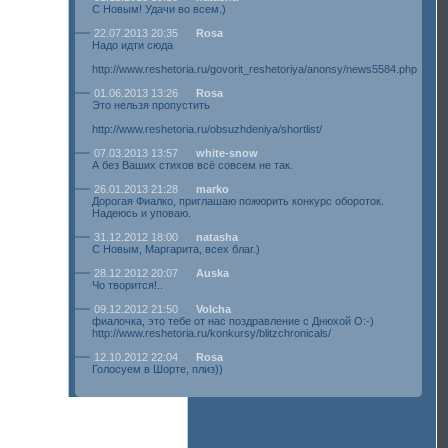
С Новым! Удачи во всем.)
22.07.2013 20:35
Rosa
Надо идти сюда
http://www.reshetoria.ru/govorit_reshetoriya/anonsy/news5584.php
01.06.2013 13:26
Rosa
Это нельзя пропустить
http://www.reshetoria.ru/obsuzhdeniya/shortlist/
07.03.2013 13:57
white-snow
А без Ваших стихов всё совсем не так.
26.01.2013 21:28
marko
Дорогая Фиалко, приглашаю пожюрить конкурс обороток.
Надеюсь и уповаю.
31.12.2012 18:00
natasha
С Новым, Маргарита, всех благ.)
28.12.2012 20:07
Auska
Чо творится!..
09.12.2012 21:50
Volcha
фиалочка, это тебе от нас поздравление с Днюхой О:-)
http://www.reshetoria.ru/konkursy/blitzchronicals/
12.10.2012 22:04
Rosa
Голосуем в Шорте, плиз))