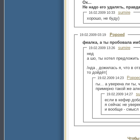
Ох...
Не надо его удалять, правд
sumire
16.02.2009 10:33
хорошо, не буду)
Popoed
19.02.2009 03:19
феалка, а ты пробовала имби
sumire
19.02.2009 13:26
нед
а шо, ты хотел предложить
/нда , дожилась я, что в о
то дойдёт(
Popoe
19.02.2009 14:23
гы... а уверена ли ты,
примерно такой же алко
su
19.02.2009 14:27
если в кефир
Чтобы 