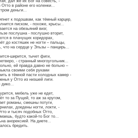
тая, дал же их Бог на совесть, -
 Отто в районе его коленки...
тром деньги...
пнет к подошвам, как тёмный карцер,
лнится писком, - похоже, крысы...
ается на обезьяний визг,
льзе послушна - послушно вторит,
яются в плачущих коридорах,
ёт до костяшек не ногти – пальцы,
, что на сердце у Эльзы – панцирь...
ится-ширится, тычет фиги,
етверо, - странный многоугольник...
ольно, ей правда давно не больно –
выкла своими себя руками
ить в тёмной пасти холодных камер -
енья у Отто из низшей лиги.
 дико...
урится, мебель уже не едет,
т то за Пущей, то аж за кругом,
ает романы, смешны потуги,
рнилах, доедены ногти, локти, -
тто и тысяч подобных Отто,
маешь, будто какой-то Бог то...
на анорексией. На диете...
алось бредить.