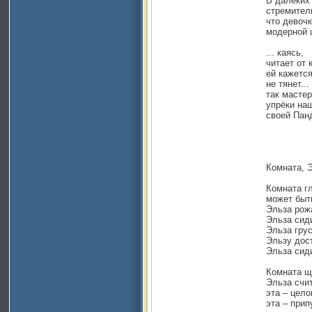
В далёких 
стремитель
что девочк
модерной ш
... каясь,
читает от 
ей кажется
не тянет..
так мастер
упрёки на
своей Пан
Комната, Э
Комната гл
может быть
Эльза рожа
Эльза сиди
Эльза грус
Эльзу дост
Эльза сиди
Комната щу
Эльза счит
эта – цело
эта – прип