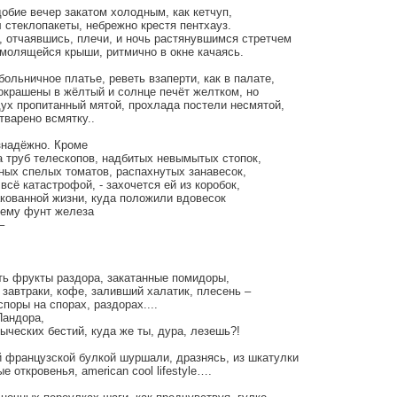
обие вечер закатом холодным, как кетчуп,
 стеклопакеты, небрежно крестя пентхауз.
, отчаявшись, плечи, и ночь растянувшимся стретчем
 молящейся крыши, ритмично в окне качаясь.
больничное платье, реветь взаперти, как в палате,
окрашены в жёлтый и солнце печёт желтком, но
дух пропитанный мятой, прохлада постели несмятой,
тварено всмятку..
знадёжно. Кроме
а труб телескопов, надбитых невымытых стопок,
ных спелых томатов, распахнутых занавесок,
всё катастрофой, - захочется ей из коробок,
акованной жизни, куда положили вдовесок
ему фунт железа
–
ть фрукты раздора, закатанные помидоры,
завтраки, кофе, заливший халатик, плесень –
поры на спорах, раздорах....
Пандора,
ыческих бестий, куда же ты, дура, лезешь?!
 французской булкой шуршали, дразнясь, из шкатулки
е откровенья, american cool lifestyle….