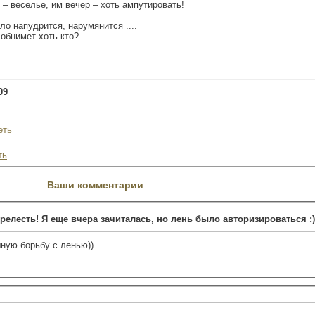
 – веселье, им вечер – хоть ампутировать!
ло напудрится, нарумянится ....
 обнимет хоть кто?
.
09
еть
ть
Ваши комментарии
релесть! Я еще вчера зачиталась, но лень было авторизироваться :)
шную борьбу с ленью))