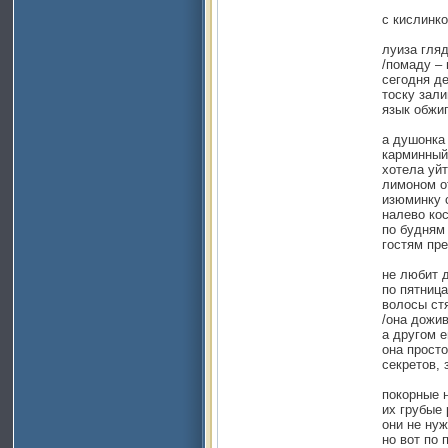
с кислинко
луиза гляд
/помаду – 
сегодня де
тоску зал
язык обжиг
а душонка 
карминный
хотела уйт
лимоном о
изюминку с
налево кос
по будням
гостям пре
не любит д
по пятница
волосы стя
/она дожив
а другом 
она просто
секретов, 
покорные 
их грубые 
они не нуж
но вот по 