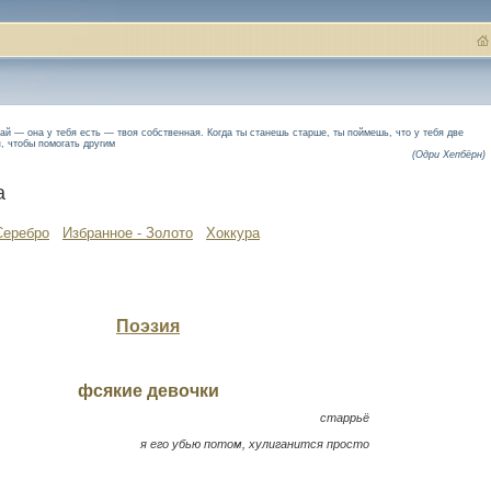
ай — она у тебя есть — твоя собственная. Когда ты станешь старше, ты поймешь, что у тебя две
я, чтобы помогать другим
(Одри Хепбёрн)
а
Серебро
Избранное - Золото
Хоккура
Поэзия
фсякие девочки
старрьё
я его убью потом, хулиганится просто