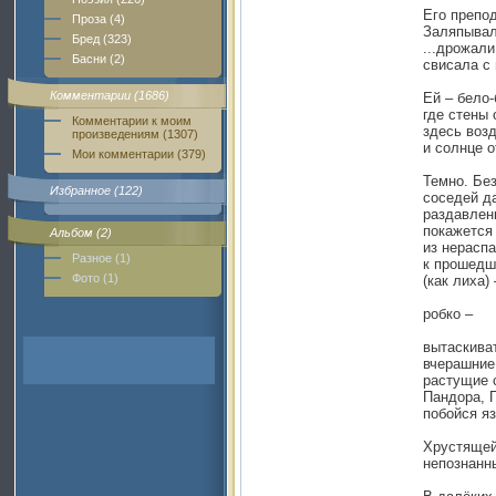
Его препод
Проза (4)
Заляпывал
Бред (323)
...дрожали
Басни (2)
свисала с
Комментарии (1686)
Ей – бело-
где стены 
Комментарии к моим
здесь воз
произведениям (1307)
и солнце о
Мои комментарии (379)
Темно. Бе
Избранное (122)
соседей д
раздавлен
покажется 
Альбом (2)
из нерасп
Разное (1)
к прошедш
Фото (1)
(как лиха) 
робко –
вытаскива
вчерашние 
растущие с
Пандора, 
побойся яз
Хрустящей
непознанны