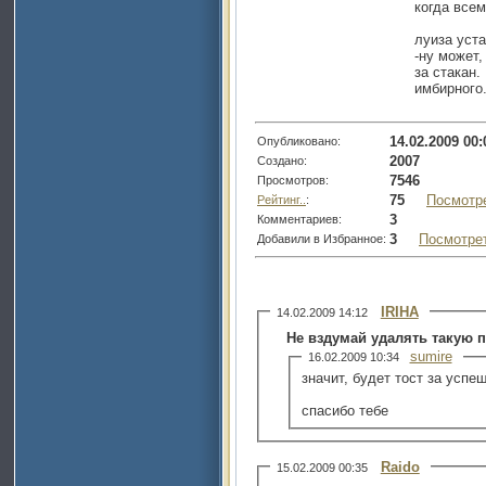
когда всем
луиза уста
-ну может,
за стакан.
имбирного
14.02.2009 00:
Опубликовано:
2007
Создано:
7546
Просмотров:
75
Посмотр
Рейтинг..
:
3
Комментариев:
3
Посмотре
Добавили в Избранное:
IRIHA
14.02.2009 14:12
Не вздумай удалять такую п
sumire
16.02.2009 10:34
значит, будет тост за успе
спасибо тебе
Raido
15.02.2009 00:35