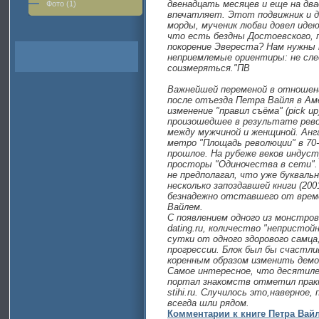
двенадцать месяцев и еще на д
Фото (1)
впечатляет. Этот подвижник и д
морды, мученик любви довел идею
что есть бездны Достоевского, п
покорение Эвереста? Нам нужны
неприемлемые ориентиры: не сле
соизмеряться."ПВ
Важнейшей переменой в отношен
после отъезда Петра Вайля в Аме
изменение "правил съёма" (pick up
произошедшее в результате рев
между мужчиной и женщиной. Анг
метро "Площадь революции" в 70-
прошлое. На рубеже веков индус
просторы "Одиночества в сети".
не предполагал, что уже буквальн
несколько запоздавшей книги (20
безнадежно отставшего от врем
Вайлем.
С появлением одного из монстро
dating.ru, количество "непристо
сутки от одного здорового самца
прогрессии. Блок был бы счастли
коренным образом изменить демо
Самое интересное, что десятил
портал знакомств отметил практ
stihi.ru. Случилось это,наверное,
всегда шли рядом.
Комментарии к книге Петра Вай