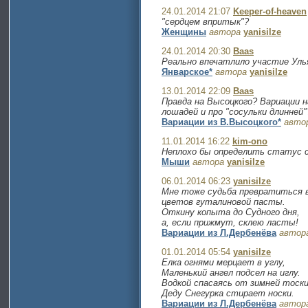
24.01.2014 21:07
Keeper-of-heaven
"сердцем впритык"?
Женщины
автора
yanisilze
24.01.2014 20:30
Baas
Реально впечатлило участие Уль
Январское*
автора
yanisilze
13.01.2014 22:09
Baas
Правда на Высоцкого? Вариации н
лошадей и про "сосульки длинней"
Вариации из В.Высоцкого*
авто
11.01.2014 16:22
kim-ono
Неплохо бы определить статус 
Мыши
автора
yanisilze
06.01.2014 06:23
yanisilze
Мне тоже судьба превратиться в
цветов гуталиновой пасты.
Откину копыта до Судного дня,
а, если прижмут, склею ласты!
Вариации из Л.Дербенёва
автор
01.01.2014 05:54
yanisilze
Елка огнями мерцает в углу,
Маленький ангел подсел на иглу.
Водкой спасаясь от зимней тоски
Деду Снегурка стирает носки.
Вариации из Л.Дербенёва
автор