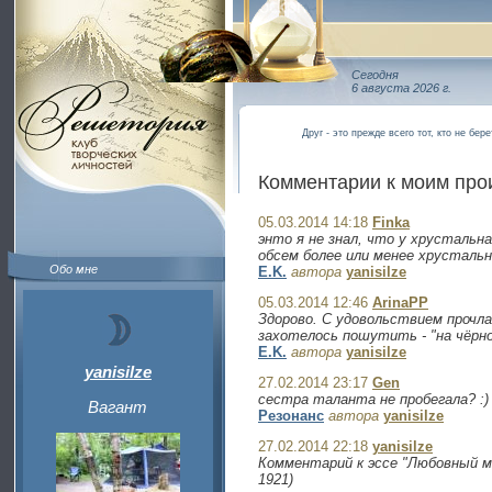
Сегодня
6 августа 2026 г.
Друг - это прежде всего тот, кто не бер
Комментарии к моим пр
05.03.2014 14:18
Finka
энто я не знал, что у хрустальн
обсем более или менее хрустальн
Обо мне
E.K.
автора
yanisilze
05.03.2014 12:46
ArinaPP
Здорово. С удовольствием прочла
захотелось пошутить - "на чёрн
E.K.
автора
yanisilze
yanisilze
27.02.2014 23:17
Gen
сестра таланта не пробегала? :)
Вагант
Резонанс
автора
yanisilze
27.02.2014 22:18
yanisilze
Комментарий к эссе "Любовный м
1921)