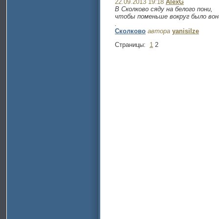
22.09.2013 19:18
AlexG
В Сколково сяду на белого пони,
чтобы поменьше вокруг было вон
.
Сколково
автора
yanisilze
Страницы:
1
2