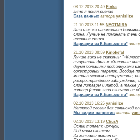
08.12.2013 20:49
Finka
энто я понял,оценил
База данных
автора
yanisilze
21.10.2013 11:55
NEOTMIRA
Это так же напоминает Бальмон
слона. Лучше не поминать тени с
название стиха.
Вариации из К.Бальмонта*
авто
21.10.2013 08:59
Kinokefal
Лучше вики не скажешь: "«Киносту
выпустила фильм «Золотые лита
двумя большими подсолнухами из
оркестровых тарелок. Вообще пр
металлическом инструменте, по
распространённое заблуждение, 
слов литавры и литой, а также 
литавр (слово звон означало не о
Вариации из К.Бальмонта*
авто
02.10.2013 16:25
yanisilze
Неплохой слоган для сочинской о
Мы сидим напротив
автора
yani
02.10.2013 13:19
ChurA
Ослик топает: цок-цок,
Под моим окошком.
Из конюшни вышел он