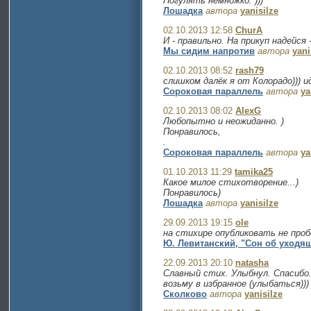
Погулять немножко. )))
Лошадка
автора
yanisilze
02.10.2013 12:58
ChurA
И - правильно. На прикуп надейся -
Мы сидим напротив
автора
yani
02.10.2013 08:52
rash79
слишком далёк я от Колорадо))) и
Сороковая параллель
автора
ya
02.10.2013 08:02
AlexG
Любопытно и неожиданно. )
Понравилось,
.
Сороковая параллель
автора
ya
01.10.2013 11:29
tamika25
Какое милое стихотворение...)
Понравилось)
Лошадка
автора
yanisilze
29.09.2013 19:15
ole
на стихире опубликовать не проб
Ю. Левитанский, "Сон об уходя
22.09.2013 20:10
natasha
Славный стих. Улыбнул. Спасибо.
возьму в избранное (улыбаться)))
Сколково
автора
yanisilze