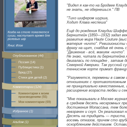
"Видел я как-то на Бродвее Клау
не знать, не обернешься." ПВ
"Тихо шифером шурша,
Ходит Клава неспеша"
Ещё до рождения Клаудии Шиффе
Когда на столе появляется
Бернштейн (1850—1932) задал ве
суши, наступает время для
ролевых игр
развитие мира Haute Couturе (выс
материя -ничто". Ревизионисты 
Янис Илзе
фразу на щит, снабдив её очень 
"Движение - всё, макияж -ничто".
Опубликованное (44)
Не знаю, читала ли Бернштейна А
двигалась по площадке , затаив 
Поэзия (14)
Северной Америки. Так русский с
Публицистика (1)
теннисном корте примат француз
Бред (27)
"Разумеется, перемены в самом 
Стихи для детей (2)
отношениях с противоположным п
не принципиально качественные,
Комментарии (124)
расширение возраста любви и се
Комментарии к моим
произведениям (55)
"Мне показывали в Москве журна
Мои комментарии (69)
в среднем десять нескромных пре
достижения Мопассана, тем боле
Избранное (1)
невзрачен и скуп. Он реализовал 
Десять на тридцать — триста, 
восемь отказов, причем сто гру
Альбом (1)
оскорблением действием. Оставш