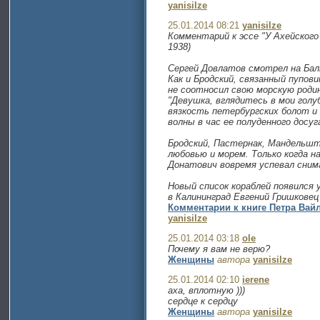
yanisilze
25.01.2014 08:21
yanisilze
Комментарий к эссе "У Ахейског
1938)
Сергей Довлатов смотрел на Бал
Как и Бродский, связанный пупов
не соотносил свою морскую роди
"Девушка, вглядитесь в мои голу
вязкость петербургских болот и
волны в час ее полуденного досуг
Бродский, Пастернак, Мандельшт
любовью и морем. Только когда н
Донатович вовремя успевал сним
Новый список кораблей появился 
в Калининград Евгений Гришковец
Комментарии к книге Петра Вай
yanisilze
25.01.2014 03:18
ole
Почему я вам не верю?
Женщины
автора
yanisilze
25.01.2014 02:10
ierene
аха, вплотную )))
сердце к сердцу
Женщины
автора
yanisilze