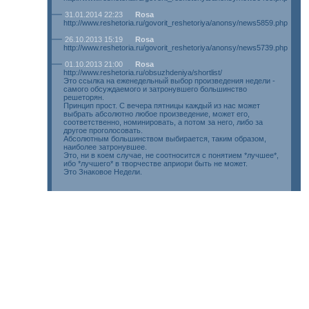
31.01.2014 22:23
Rosa
http://www.reshetoria.ru/govorit_reshetoriya/anonsy/news5859.php
26.10.2013 15:19
Rosa
http://www.reshetoria.ru/govorit_reshetoriya/anonsy/news5739.php
01.10.2013 21:00
Rosa
http://www.reshetoria.ru/obsuzhdeniya/shortlist/
Это ссылка на еженедельный выбор произведения недели -
самого обсуждаемого и затронувшего большинство
решеторян.
Принцип прост. С вечера пятницы каждый из нас может
выбрать абсолютно любое произведение, может его,
соответственно, номинировать, а потом за него, либо за
другое проголосовать.
Абсолютным большинством выбирается, таким образом,
наиболее затронувшее.
Это, ни в коем случае, не соотносится с понятием *лучшее*,
ибо *лучшего* в творчестве априори быть не может.
Это Знаковое Недели.