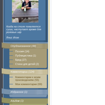
Когда на столе появляется
суши, наступает время для
ролевых игр
Янис Илзе
Опубликованное (44)
Поэзия (14)
Публицистика (1)
Бред (27)
Стихи для детей (2)
Комментарии (124)
Комментарии к моим
произведениям (55)
Мои комментарии (69)
Избранное (1)
Альбом (1)