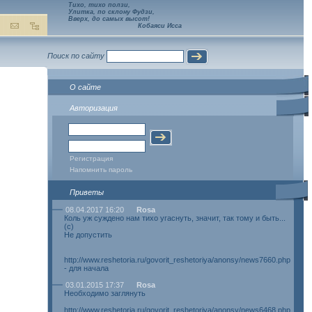
Тихо, тихо ползи,
Улитка, по склону Фудзи,
Вверх, до самых высот!
Кобаяси Исса
Поиск по сайту
О сайте
Авторизация
Регистрация
Напомнить пароль
Приветы
08.04.2017 16:20
Rosa
Коль уж суждено нам тихо угаснуть, значит, так тому и быть...
(с)
Не допустить
http://www.reshetoria.ru/govorit_reshetoriya/anonsy/news7660.php
- для начала
03.01.2015 17:37
Rosa
Необходимо заглянуть
http://www.reshetoria.ru/govorit_reshetoriya/anonsy/news6468.php