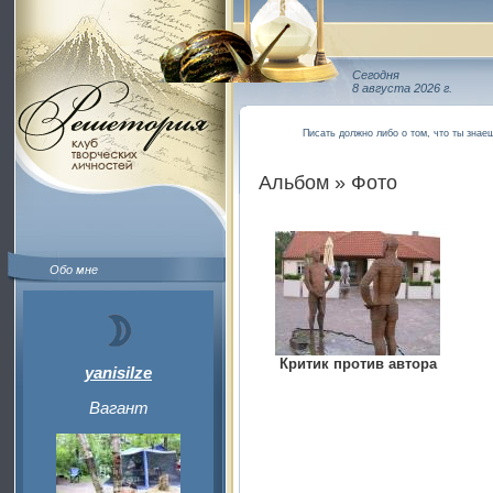
Сегодня
8 августа 2026 г.
Писать должно либо о том, что ты знаеш
Альбом » Фото
Обо мне
Критик против автора
yanisilze
Вагант