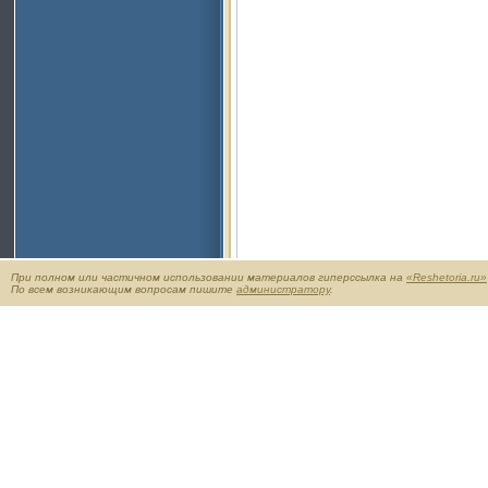
При полном или частичном использовании материалов гиперссылка на
«Reshetoria.ru»
По всем возникающим вопросам пишите
администратору
.