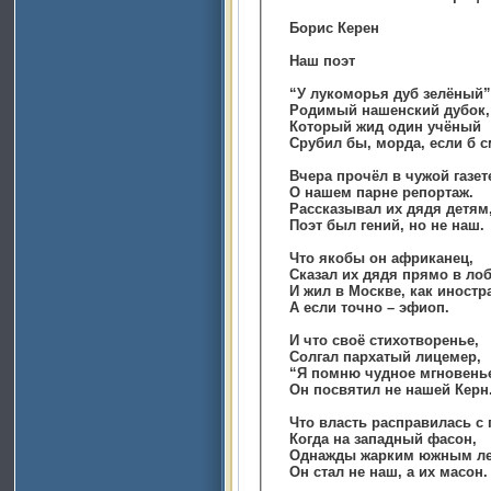
Борис Керен
Наш поэт
“У лукоморья дуб зелёный”
Родимый нашенский дубок,
Который жид один учёный
Срубил бы, морда, если б с
Вчера прочёл в чужой газет
О нашем парне репортаж.
Рассказывал их дядя детям
Поэт был гений, но не наш.
Что якобы он африканец,
Сказал их дядя прямо в лоб
И жил в Москве, как иностр
А если точно – эфиоп.
И что своё стихотворенье,
Солгал пархатый лицемер,
“Я помню чудное мгновень
Он посвятил не нашей Керн
Что власть расправилась с 
Когда на западный фасон,
Однажды жарким южным ле
Он стал не наш, а их масон.