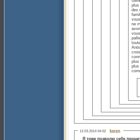
Gêne
plus
des 
fami
vous
ne m
avon
vous
pall
tout
Anti
croi
conn
plus
plus
comm
keren
12.03.2014 04:02
Я тоже позволю себе проци