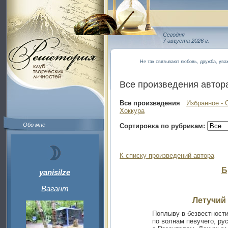
Сегодня
7 августа 2026 г.
Не так связывают любовь, дружба, уваж
Все произведения автор
Все произведения
Избранное - 
Хоккура
Обо мне
Сортировка по рубрикам:
К списку произведений автора
Б
yanisilze
Вагант
Летучий
Поплыву в безвестности
по волнам певучего, рус