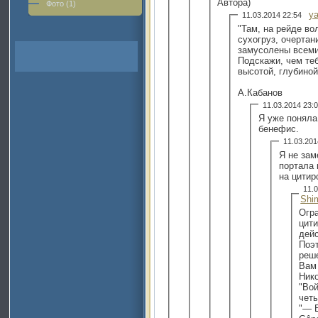
Автора)
Фото (1)
ya
11.03.2014 22:54
"Там, на рейде во
сухогруз, очертан
замусолены всеми
Подскажи, чем те
высотой, глубино
А.Кабанов
11.03.2014 23
Я уже поняла
бенефис.
11.03.20
Я не зам
портала 
на цитир
11.
Shi
Огр
цит
дейс
Поэ
реш
Вам
Ник
"Вой
чет
"— E