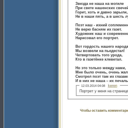
Звезда не наша на могиле
При свете нашенских свечей
Горит, хоть и давно зарыли,
Не в наши пять, а в шесть л
Поэт наш - ихний соплем
Не верю басням их газет.
Художник наш и современн
Нарисовал его портрет.
Вот гордость нашего народа
Мы возвели на пьедестал!
Четвертовать того урода,
Кто в газетёнке клеветал.
Но это только между нами,
Мне было очень, очень жал
Смотрел поэт там их глазам
И в них не наша – их печаль
keren
12.03.2014 04:08
Портрет у меня на страниц
Чтобы оставить комментар