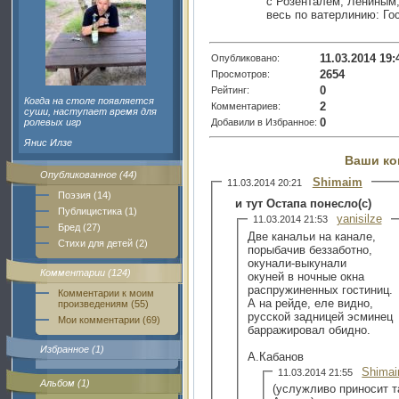
с Розенталем, Лениным
весь по ватерлинию: Го
11.03.2014 19:
Опубликовано:
2654
Просмотров:
0
Рейтинг:
Когда на столе появляется
2
Комментариев:
суши, наступает время для
0
Добавили в Избранное:
ролевых игр
Янис Илзе
Ваши ко
Опубликованное (44)
Shimaim
11.03.2014 20:21
Поэзия (14)
и тут Остапа понесло(с)
Публицистика (1)
yanisilze
11.03.2014 21:53
Бред (27)
Две канальи на канале,
Стихи для детей (2)
порыбачив беззаботно,
окунали-выкунали
Комментарии (124)
окуней в ночные окна
распружиненных гостиниц.
Комментарии к моим
А на рейде, еле видно,
произведениям (55)
русской задницей эсминец
Мои комментарии (69)
барражировал обидно.
Избранное (1)
А.Кабанов
Shima
11.03.2014 21:55
Альбом (1)
(услужливо приносит т