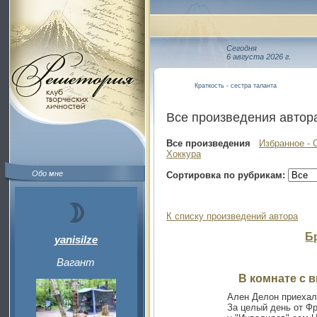
Сегодня
6 августа 2026 г.
Краткость - сестра таланта
Все произведения автор
Все произведения
Избранное - 
Хоккура
Обо мне
Сортировка по рубрикам:
К списку произведений автора
Б
yanisilze
Вагант
В комнате с 
Ален Делон приехал
За целый день от Ф