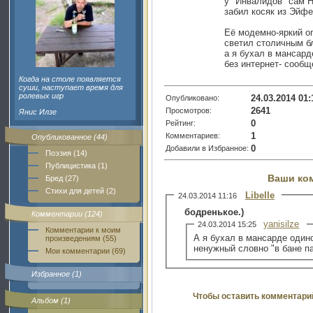
у "Инвалидов" сам 
забил косяк из Эйф
Её модемно-яркий о
светил столичным б
а я бухал в мансард
без интернет- сообщ
Когда на столе появляется
суши, наступает время для
ролевых игр
24.03.2014 01:
Опубликовано:
2641
Просмотров:
Янис Илзе
0
Рейтинг:
1
Комментариев:
Опубликованное (44)
0
Добавили в Избранное:
Поэзия (14)
Публицистика (1)
Ваши ко
Бред (27)
Стихи для детей (2)
Libelle
24.03.2014 11:16
бодренькое.)
Комментарии (124)
yanisilze
24.03.2014 15:25
Комментарии к моим
А я бухал в мансарде один
произведениям (55)
ненужный словно "в бане па
Мои комментарии (69)
Избранное (1)
Чтобы оставить комментари
Альбом (1)