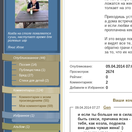
ложатся на же
толкает на эт
Приходишь уст
а дома встреч
и если любви е
проплачена кем
Когда на столе появляется
суши, наступает время для
И это везде п
ролевых игр
и видят все те,
Янис Илзе
oбратно грачи
за то, что их к
Опубликованное (44)
Поэзия (14)
09.04.2014 07:
Опубликовано:
Публицистика (1)
2674
Просмотров:
Бред (27)
0
Рейтинг:
Стихи для детей (2)
2
Комментариев:
0
Добавили в Избранное:
Комментарии (124)
Комментарии к моим
Ваши ко
произведениям (55)
Мои комментарии (69)
Gen
09.04.2014 07:27
и если ты больше не в сила
Избранное (1)
быть секси, причина ясна -
тебя, как козла, подоила
Альбом (1)
вне дома чужая жена! :)