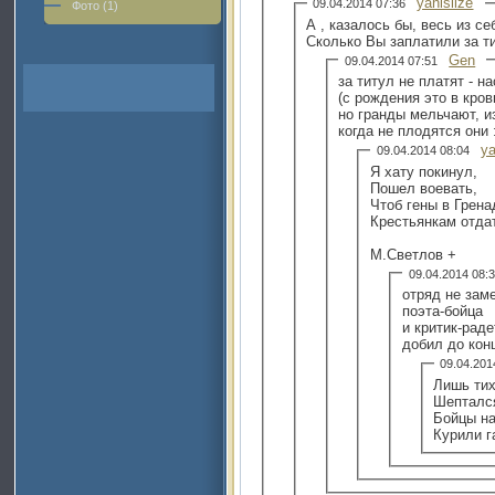
yanisilze
09.04.2014 07:36
Фото (1)
А , казалось бы, весь из се
Сколько Вы заплатили за т
Gen
09.04.2014 07:51
за титул не платят - н
(с рождения это в кров
но гранды мельчают, и
когда не плодятся они 
ya
09.04.2014 08:04
Я хату покинул,
Пошел воевать,
Чтоб гены в Грена
Крестьянкам отда
М.Светлов +
09.04.2014 08
отряд не зам
поэта-бойца
и критик-рад
добил до кон
09.04.20
Лишь тих
Шепталс
Бойцы н
Курили г