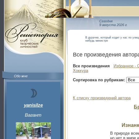
Сегодня
9 августа 2026 г.
В дурачке, который ходит у нас по улиц
нибудь министре
Все произведения автор
Все произведения
Избранное - 
Хоккура
Обо мне
Сортировка по рубрикам:
К списку произведений автора
yanisilze
Б
Вагант
Изнанк
В природе все
но нет в мире 