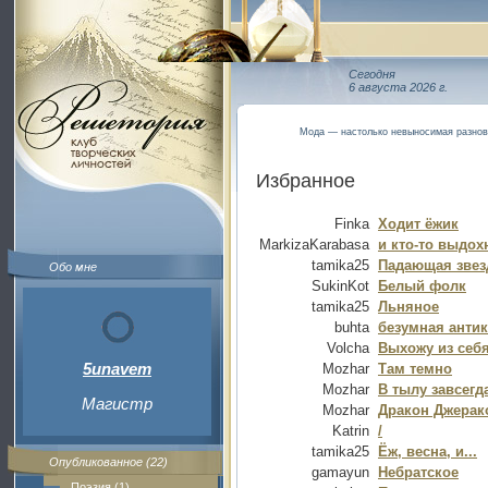
Сегодня
6 августа 2026 г.
Мода — настолько невыносимая разнови
Избранное
Finka
Ходит ёжик
MarkizaKarabasa
и кто-то выдох
tamika25
Падающая звез
Обо мне
SukinKot
Белый фолк
tamika25
Льняное
buhta
безумная анти
Volcha
Выхожу из себ
5unavem
Mozhar
Там темно
Mozhar
В тылу завсегд
Магистр
Mozhar
Дракон Джерако
Katrin
/
tamika25
Ёж, весна, и...
Опубликованное (22)
gamayun
Небратское
Поэзия (1)