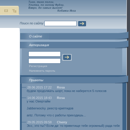
Тихо, тихо ползи,
Улитка, по склону Фудзи,
Вверх, до самых высот!
Кобаяси Исса
Поиск по сайту
О сайте
Авторизация
Регистрация
Напомнить пароль
Приветы
28.06.2015 17:22
Rosa
будем продолжать шорт, пока не наберется 5 голосов
14.06.2015 18:43
Rosa
у нас Овертайм
Jabberwocky. реестр криптидов
antz. Потому что с работы приходишь...
29.05.2015 09:58
Cherry
Эсс, это ты? Если да- то приветище тебе огромный) рада тебе