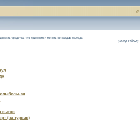
дность уродства, что приходится менять ее каждые полгода
(Оскар Уайльд)
нул
да
колыбельная
я
а сытно
рт (на турнир)