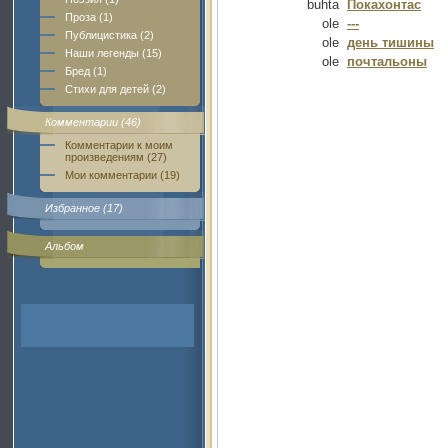
buhta
Покахонтас
Проза (1)
ole
---
Публицистика (2)
ole
день тишины
Наши легенды (15)
ole
почтальоны
Бред (1)
Стихи для детей (2)
Комментарии (46)
Комментарии к моим
произведениям (27)
Мои комментарии (19)
Избранное (17)
Альбом