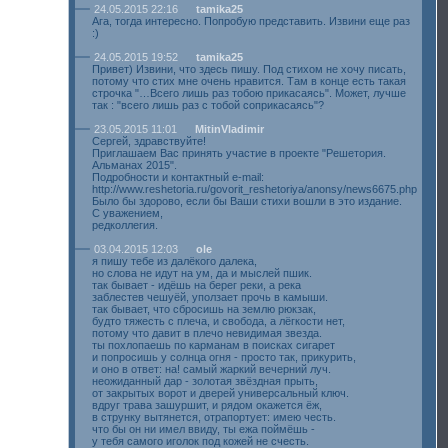
24.05.2015 22:16
tamika25
Ага, тогда интересно. Попробую представить. Извини еще раз
:)
24.05.2015 19:52
tamika25
Привет) Извини, что здесь пишу. Под стихом не хочу писать,
потому что стих мне очень нравится. Там в конце есть такая
строчка "…Всего лишь раз тобою прикасаясь". Может, лучше
так : "всего лишь раз с тобой соприкасаясь"?
23.05.2015 11:01
MitinVladimir
Сергей, здравствуйте!
Приглашаем Вас принять участие в проекте "Решетория.
Альманах 2015".
Подробности и контактный e-mail:
http://www.reshetoria.ru/govorit_reshetoriya/anonsy/news6675.php
Было бы здорово, если бы Ваши стихи вошли в это издание.
С уважением,
редколлегия.
03.04.2015 12:03
ole
я пишу тебе из далёкого далека,
но слова не идут на ум, да и мыслей пшик.
так бывает - идёшь на берег реки, а река
заблестев чешуёй, уползает прочь в камыши.
так бывает, что сбросишь на землю рюкзак,
будто тяжесть с плеча, и свобода, а лёгкости нет,
потому что давит в плечо невидимая звезда.
ты похлопаешь по карманам в поисках сигарет
и попросишь у солнца огня - просто так, прикурить,
и оно в ответ: на! самый жаркий вечерний луч.
неожиданный дар - золотая звёздная прыть,
от закрытых ворот и дверей универсальный ключ.
вдруг трава зашуршит, и рядом окажется ёж,
в струнку вытянется, отрапортует: имею честь.
что бы он ни имел ввиду, ты ежа поймёшь -
у тебя самого иголок под кожей не счесть.