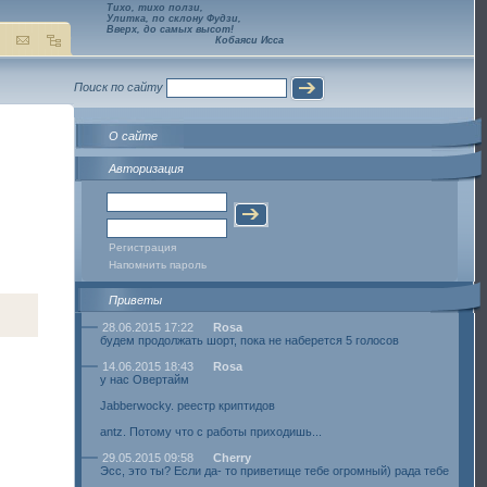
Тихо, тихо ползи,
Улитка, по склону Фудзи,
Вверх, до самых высот!
Кобаяси Исса
Поиск по сайту
О сайте
Авторизация
Регистрация
Напомнить пароль
Приветы
28.06.2015 17:22
Rosa
будем продолжать шорт, пока не наберется 5 голосов
14.06.2015 18:43
Rosa
у нас Овертайм
Jabberwocky. реестр криптидов
antz. Потому что с работы приходишь...
29.05.2015 09:58
Cherry
Эсс, это ты? Если да- то приветище тебе огромный) рада тебе