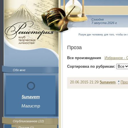
Сегодня
7 августа 2026 г.
Разум дан человеку для того, чтобы он
Проза
Все произведения
Избранное - 
Сортировка по рубрикам:
Обо мне
20.06.2015 21:29
5unavem
.
*
Про
5unavem
Магистр
Опубликованное (22)
Поэзия (1)