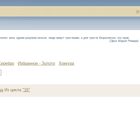
 понял: жить одним разумом нельзя, люди живут чувствами, а для чувств безразлично, кто прав
(Эрих Мария Ремарк)
Серебро
Избранное - Золото
Хоккура
за
Из цикла
"15"