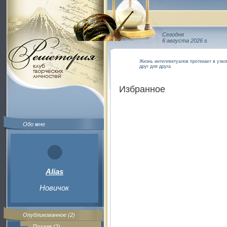
Сегодня
6 августа 2026 г.
Жизнь интеллектуалов протекает в узком
друг для друга
Избранное
Обо мне
Alias
Новичок
Опубликованное (2)
Поэзия (2)