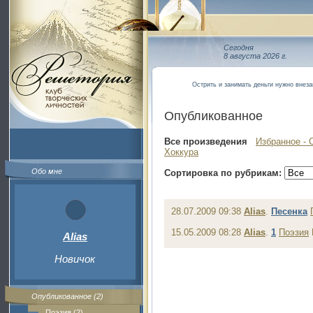
Сегодня
8 августа 2026 г.
Острить и занимать деньги нужно внеза
Опубликованное
Все произведения
Избранное - 
Хоккура
Обо мне
Сортировка по рубрикам:
28.07.2009 09:38
Alias
.
Песенка
15.05.2009 08:28
Alias
.
1
Поэзия
Alias
Новичок
Опубликованное (2)
Поэзия (2)