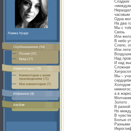
Сладких 
«междуви
Неразде
часовым
Одна мо
На два г
Мы с тоб
Связь
Римма Нуарр
Или жел
В небо у
Слепо, о
Опубликованное (54)
Или лете
Поэзия (37)
Воздушн
Над про
Бред (17)
И над вы
Сложная 
Комментарии (78)
Хитроспл
Комментарии к моим
Мы – уч
произведениям (71)
сердцеби
Мои комментарии (7)
Холодом 
немногос
а в жарк
Избранное (8)
Молчани
Золото .
Альбом
В разной
Но между
В чувств
Болью от
Разными
Иероглиф